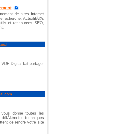
cement
nnement de sites internet
de recherche. ActualitÃ©s
utils et ressources SEO,
nt.
seo.fr
VDP-Digital fait partager
tal.com
 vous donne toutes les
s diffÃ©rentes techniques
ent de rendre votre site