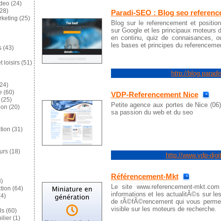
ideo
(24)
28)
Paradi-SEO : Blog seo referen
keting
(25)
Blog sur le referencement et positio
sur Google et les principaux moteurs 
en continu, quiz de connaisances, o
les bases et principes du referenceme
s
(43)
 loisirs
(51)
http://blog.paradi
24)
e
(60)
VDP-Referencement Nice
(25)
Petite agence aux portes de Nice (06) 
ion
(20)
sa passion du web et du seo
tion
(31)
eurs
(18)
http://www.vdp-digi
Référencement-Mkt
)
Le site www.referencement-mkt.com
tion
(64)
informations et les actualitÃ©s sur le
4)
de rÃ©fÃ©rencement qui vous permett
visible sur les moteurs de recherche.
ls
(60)
lier
(1)