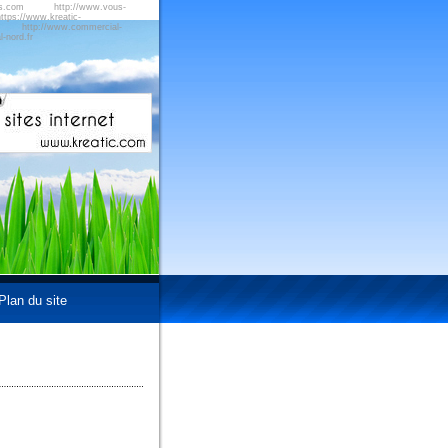
us.com
http://www.vous-
ttps://www.kreatic-
http://www.commercial-
-nord.fr
Plan du site