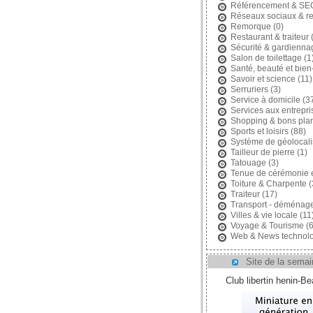
Référencement & SE
Réseaux sociaux & r
Remorque
(0)
Restaurant & traiteur
(
Sécurité & gardienna
Salon de toilettage
(1
Santé, beauté et bien
Savoir et science
(11)
Serruriers
(3)
Service à domicile
(3
Services aux entrepri
Shopping & bons pla
Sports et loisirs
(88)
Système de géolocali
Tailleur de pierre
(1)
Tatouage
(3)
Tenue de cérémonie 
Toiture & Charpente
(
Traiteur
(17)
Transport - déménag
Villes & vie locale
(11
Voyage & Tourisme
(6
Web & News technolo
Site de la semai
Club libertin henin-B