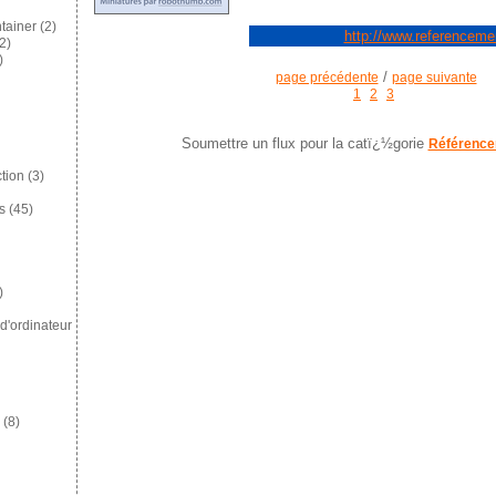
tainer
(2)
http://www.referencem
2)
)
/
page précédente
page suivante
1
2
3
Soumettre un flux pour la catï¿½gorie
Référence
tion
(3)
s
(45)
)
d'ordinateur
(8)