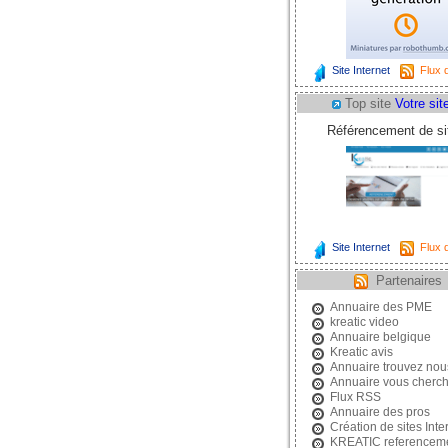
Site Internet
Flux d
Top site
Votre site
Référencement de sit
Site Internet
Flux d
Partenaires
Annuaire des PME
kreatic video
Annuaire belgique
Kreatic avis
Annuaire trouvez nou
Annuaire vous cherc
Flux RSS
Annuaire des pros
Création de sites Inte
KREATIC referencem