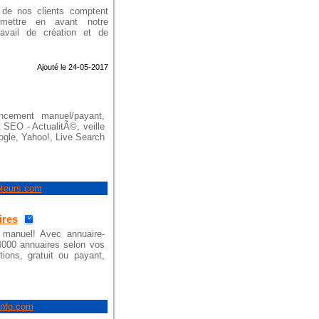
 de nos clients comptent
mettre en avant notre
ravail de création et de
Ajouté le 24-05-2017
ncement manuel/payant,
 SEO - ActualitÃ©, veille
le, Yahoo!, Live Search
oteurs.com
ires
 manuel! Avec annuaire-
4000 annuaires selon vos
tions, gratuit ou payant,
info.com