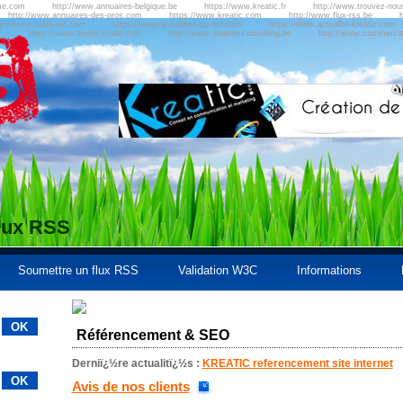
me.com
http://www.annuaires-belgique.be
https://www.kreatic.fr
http://www.trouvez-no
http://www.annuaires-des-pros.com
https://www.kreatic.com
http://www.flux-rss.be
h
tp://www.outils-ref.com
https://www.actualites-du-net.com
https://www.actualite-kreatic.com
m
https://www.atelier-mode.com
http://www.delaere-consulting.be
http://www.commercial
flux RSS
Soumettre un flux RSS
Validation W3C
Informations
Référencement & SEO
Derniï¿½re actualitï¿½s :
KREATIC referencement site internet
Avis de nos clients