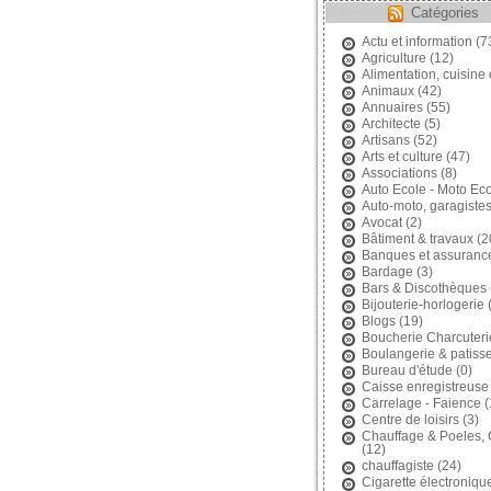
Catégories
Actu et information
(7
Agriculture
(12)
Alimentation, cuisine 
Animaux
(42)
Annuaires
(55)
Architecte
(5)
Artisans
(52)
Arts et culture
(47)
Associations
(8)
Auto Ecole - Moto Ec
Auto-moto, garagiste
Avocat
(2)
Bâtiment & travaux
(2
Banques et assuranc
Bardage
(3)
Bars & Discothèques
Bijouterie-horlogerie
(
Blogs
(19)
Boucherie Charcuteri
Boulangerie & patisse
Bureau d'étude
(0)
Caisse enregistreuse
Carrelage - Faience
(
Centre de loisirs
(3)
Chauffage & Poeles,
(12)
chauffagiste
(24)
Cigarette électroniqu