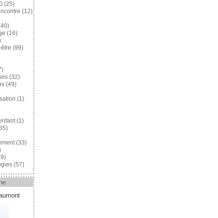
O
(25)
encontre
(12)
40)
ge
(16)
)
-être
(99)
7)
ses
(32)
ns
(49)
sation
(1)
enfant
(1)
35)
ement
(33)
)
9)
gies
(57)
ne
eaumont