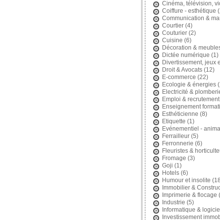
Cinéma, télévision, v
Coiffure - esthétique
(
Communication & mar
Courtier
(4)
Couturier
(2)
Cuisine
(6)
Décoration & meuble
Dictée numérique
(1)
Divertissement, jeux et
Droit & Avocats
(12)
E-commerce
(22)
Ecologie & énergies
(
Electricité & plomberi
Emploi & recrutement
Enseignement format
Esthéticienne
(8)
Etiquette
(1)
Evénementiel - anima
Ferrailleur
(5)
Ferronnerie
(6)
Fleuristes & horticult
Fromage
(3)
Goji
(1)
Hotels
(6)
Humour et insolite
(18
Immobilier & Construc
Imprimerie & flocage
(
Industrie
(5)
Informatique & logicie
Investissement immobi