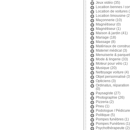
Jeux vidéo
(35)
Location bennes / con
Location de voitures
(
Location limousine
(2
Maçonnerie
(10)
Magnétiseur
(0)
Magnétiseur
(1)
Maison & jardin
(41)
Mariage
(18)
Massage
(8)
Matériaux de construc
Materiel médical
(3)
Menuiserie & parquet
Mode & lingerie
(33)
Moteur pour vélo
(1)
Musique
(20)
Nettoyage voiture
(4)
Objet personnalisé
(3
Opticiens
(3)
Ordinatus, réparation 
(0)
Paysagiste
(27)
Photographie
(26)
Pizzeria
(2)
Pneu
(1)
Podologue / Pédicure
Politique
(5)
Pompes funèbres
(1)
Pompes Funèbres
(1)
Psychothérapeute
(2)