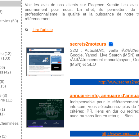
Voir les avis de nos clients sur l?agence Kreatic Les avis
énormément pour nous. En effet, ils permettent de 
3)
professionnalisme, la qualité et la puissance de notre t
référencement...
et vins
(63)
Lire l'article
secrets2moteurs
S2M : ActualitÃ©, veille rÃ©fÃ©re
ole
(12)
Google, Yahoo!, Live Search (MSN) et
s
(103)
rÃ©fÃ©rencement manuel/payant, Goog
(MSN) et SEO
09)
es
(42)
http://www.secrets2m
(8)
15)
annuaire-info, annuaire d'annua
e
(3)
rie
(11)
Indispensable pour le référencement
info.com, vous sélectionnez plus de 
(1)
critères: PR, liens en dur ou redirec
11)
avec ou sans lien en retour,... Bien...
 Cheminées
http://www.annuaire-
e
(1)