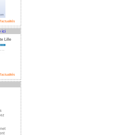
'actualités
 ici
e Lille
'actualités
s
hez
rnet
ent