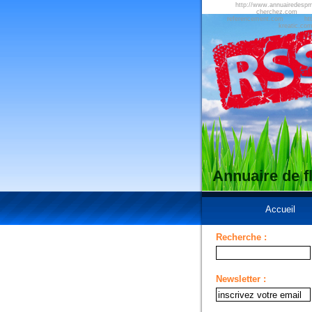
http://www.annuairedesp
cherchez.com
referencement.com
ht
kreatic.co
Annuaire de 
Accueil
Recherche :
Newsletter :