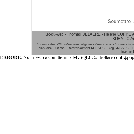
Soumettre u
Flux-du-web - Thomas DELAERE - Hélène COPPE
A
KREATIC
A
Annuaire des PME
-
Annuaire belgique
-
Kreatic avis
-
Annuaire tro
Annuaire Flux rss
-
Référencement KREATIC
-
Blog KREATIC
-
T
internet
ERRORE
: Non riesco a connttermi a MySQL! Controllare config.php