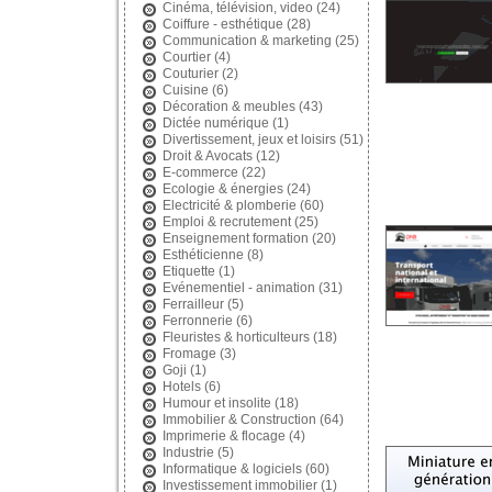
Cinéma, télévision, video
(24)
Coiffure - esthétique
(28)
Communication & marketing
(25)
Courtier
(4)
Couturier
(2)
Cuisine
(6)
Décoration & meubles
(43)
Dictée numérique
(1)
Divertissement, jeux et loisirs
(51)
Droit & Avocats
(12)
E-commerce
(22)
Ecologie & énergies
(24)
Electricité & plomberie
(60)
Emploi & recrutement
(25)
Enseignement formation
(20)
Esthéticienne
(8)
Etiquette
(1)
Evénementiel - animation
(31)
Ferrailleur
(5)
Ferronnerie
(6)
Fleuristes & horticulteurs
(18)
Fromage
(3)
Goji
(1)
Hotels
(6)
Humour et insolite
(18)
Immobilier & Construction
(64)
Imprimerie & flocage
(4)
Industrie
(5)
Informatique & logiciels
(60)
Investissement immobilier
(1)