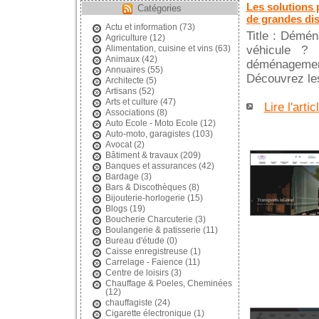
Les solutions 
Catégories
de grandes di
Actu et information
(73)
Title : Démén
Agriculture
(12)
véhicule ? 
Alimentation, cuisine et vins
(63)
Animaux
(42)
déménagemen
Annuaires
(55)
Découvrez les
Architecte
(5)
Artisans
(52)
Arts et culture
(47)
Lire l'artic
Associations
(8)
Auto Ecole - Moto Ecole
(12)
Auto-moto, garagistes
(103)
Avocat
(2)
Bâtiment & travaux
(209)
Banques et assurances
(42)
Bardage
(3)
Bars & Discothèques
(8)
Bijouterie-horlogerie
(15)
Blogs
(19)
Boucherie Charcuterie
(3)
Boulangerie & patisserie
(11)
Bureau d'étude
(0)
Caisse enregistreuse
(1)
Carrelage - Faience
(11)
Centre de loisirs
(3)
Chauffage & Poeles, Cheminées
(12)
chauffagiste
(24)
Cigarette électronique
(1)