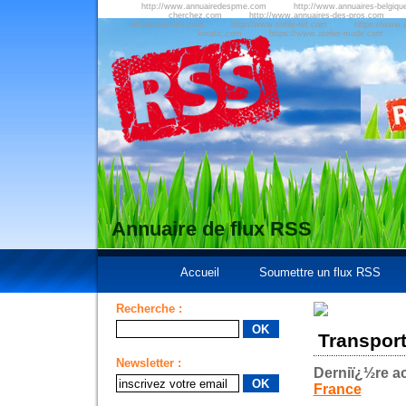
http://www.annuairedespme.com
http://www.annuaires-belgiqu
cherchez.com
http://www.annuaires-des-pros.com
referencement.com
http://www.outils-ref.com
https://www.a
kreatic.com
https://www.atelier-mode.com
Annuaire de flux RSS
Accueil
Soumettre un flux RSS
Recherche :
Transpor
Newsletter :
Derniï¿½re ac
France