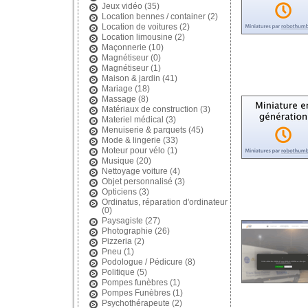
Jeux vidéo
(35)
Location bennes / container
(2)
Location de voitures
(2)
Location limousine
(2)
Maçonnerie
(10)
Magnétiseur
(0)
Magnétiseur
(1)
Maison & jardin
(41)
Mariage
(18)
Massage
(8)
Matériaux de construction
(3)
Materiel médical
(3)
Menuiserie & parquets
(45)
Mode & lingerie
(33)
Moteur pour vélo
(1)
Musique
(20)
Nettoyage voiture
(4)
Objet personnalisé
(3)
Opticiens
(3)
Ordinatus, réparation d'ordinateur
(0)
Paysagiste
(27)
Photographie
(26)
Pizzeria
(2)
Pneu
(1)
Podologue / Pédicure
(8)
Politique
(5)
Pompes funèbres
(1)
Pompes Funèbres
(1)
Psychothérapeute
(2)