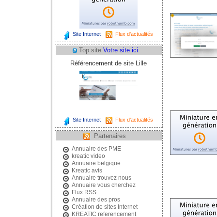
Site Internet
Flux d'actualités
Top site
Votre site ici
Référencement de site Lille
Site Internet
Flux d'actualités
Partenaires
Annuaire des PME
kreatic video
Annuaire belgique
Kreatic avis
Annuaire trouvez nous
Annuaire vous cherchez
Flux RSS
Annuaire des pros
Création de sites Internet
KREATIC referencement