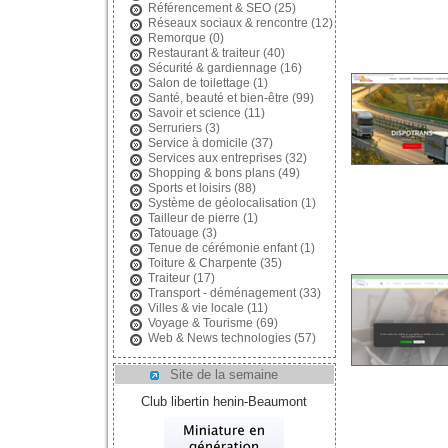
Référencement & SEO
(25)
Réseaux sociaux & rencontre
(12)
Remorque
(0)
Restaurant & traiteur
(40)
Sécurité & gardiennage
(16)
Salon de toilettage
(1)
Santé, beauté et bien-être
(99)
Savoir et science
(11)
Serruriers
(3)
Service à domicile
(37)
Services aux entreprises
(32)
Shopping & bons plans
(49)
Sports et loisirs
(88)
Système de géolocalisation
(1)
Tailleur de pierre
(1)
Tatouage
(3)
Tenue de cérémonie enfant
(1)
Toiture & Charpente
(35)
Traiteur
(17)
Transport - déménagement
(33)
Villes & vie locale
(11)
Voyage & Tourisme
(69)
Web & News technologies
(57)
Site de la semaine
Club libertin henin-Beaumont