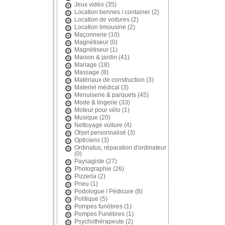
Jeux vidéo
(35)
Location bennes / container
(2)
Location de voitures
(2)
Location limousine
(2)
Maçonnerie
(10)
Magnétiseur
(0)
Magnétiseur
(1)
Maison & jardin
(41)
Mariage
(18)
Massage
(8)
Matériaux de construction
(3)
Materiel médical
(3)
Menuiserie & parquets
(45)
Mode & lingerie
(33)
Moteur pour vélo
(1)
Musique
(20)
Nettoyage voiture
(4)
Objet personnalisé
(3)
Opticiens
(3)
Ordinatus, réparation d'ordinateur
(0)
Paysagiste
(27)
Photographie
(26)
Pizzeria
(2)
Pneu
(1)
Podologue / Pédicure
(8)
Politique
(5)
Pompes funèbres
(1)
Pompes Funèbres
(1)
Psychothérapeute
(2)