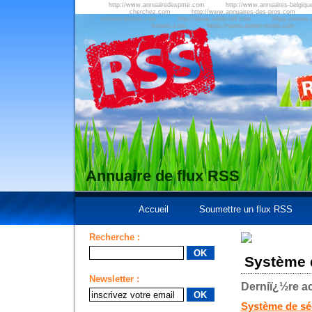
http://www.annuairedespme.com
http://www.annuaires-belgiqu
cherchez.com
http://www.annuaires-des-pros.com
referencement.com
http://www.outils-ref.com
https://www.a
kreatic.com
https://www.atelier-mode.com
Annuaire de flux RSS
Accueil
Soumettre un flux RSS
Recherche :
Système d
Newsletter :
Derniï¿½re ac
Système de séc