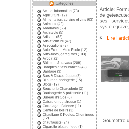
Catégories
Article: Form
Actu et information
(73)
de geteacute;
Agriculture
(12)
Alimentation, cuisine et vins
(63)
ses services
Animaux
(42)
systetegrave
Annuaires
(55)
Architecte
(5)
Artisans
(52)
Lire l'artic
Arts et culture
(47)
Associations
(8)
Auto Ecole - Moto Ecole
(12)
Auto-moto, garagistes
(103)
Avocat
(2)
Bâtiment & travaux
(209)
Banques et assurances
(42)
Bardage
(3)
Bars & Discothèques
(8)
Bijouterie-horlogerie
(15)
Blogs
(19)
Boucherie Charcuterie
(3)
Boulangerie & patisserie
(11)
Bureau d'étude
(0)
Caisse enregistreuse
(1)
Carrelage - Faience
(11)
Centre de loisirs
(3)
Chauffage & Poeles, Cheminées
(12)
Soumettre u
chauffagiste
(24)
Cigarette électronique
(1)