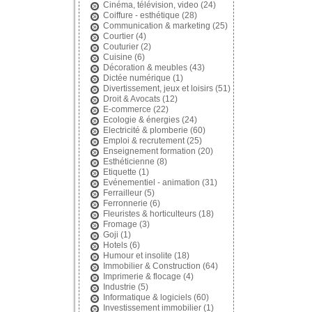
Cinéma, télévision, video
(24)
Coiffure - esthétique
(28)
Communication & marketing
(25)
Courtier
(4)
Couturier
(2)
Cuisine
(6)
Décoration & meubles
(43)
Dictée numérique
(1)
Divertissement, jeux et loisirs
(51)
Droit & Avocats
(12)
E-commerce
(22)
Ecologie & énergies
(24)
Electricité & plomberie
(60)
Emploi & recrutement
(25)
Enseignement formation
(20)
Esthéticienne
(8)
Etiquette
(1)
Evénementiel - animation
(31)
Ferrailleur
(5)
Ferronnerie
(6)
Fleuristes & horticulteurs
(18)
Fromage
(3)
Goji
(1)
Hotels
(6)
Humour et insolite
(18)
Immobilier & Construction
(64)
Imprimerie & flocage
(4)
Industrie
(5)
Informatique & logiciels
(60)
Investissement immobilier
(1)