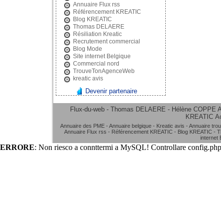
Annuaire Flux rss
Référencement KREATIC
Blog KREATIC
Thomas DELAERE
Résiliation Kreatic
Recrutement commercial
Blog Mode
Site internet Belgique
Commercial nord
TrouveTonAgenceWeb
kreatic avis
Devenir partenaire
Flux-du-web - Thomas DELAERE - Hélène COPPE
A
KREATIC
A
Annuaire des PME
-
Annuaire belgique
-
Kreatic avis
-
Annuaire tro
Annuaire Flux rss
-
Référencement KREATIC
-
Blog KREATIC
-
T
internet
ERRORE
: Non riesco a connttermi a MySQL! Controllare config.php