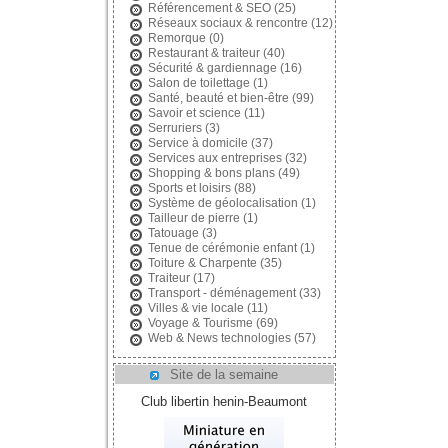
Référencement & SEO
(25)
Réseaux sociaux & rencontre
(12)
Remorque
(0)
Restaurant & traiteur
(40)
Sécurité & gardiennage
(16)
Salon de toilettage
(1)
Santé, beauté et bien-être
(99)
Savoir et science
(11)
Serruriers
(3)
Service à domicile
(37)
Services aux entreprises
(32)
Shopping & bons plans
(49)
Sports et loisirs
(88)
Système de géolocalisation
(1)
Tailleur de pierre
(1)
Tatouage
(3)
Tenue de cérémonie enfant
(1)
Toiture & Charpente
(35)
Traiteur
(17)
Transport - déménagement
(33)
Villes & vie locale
(11)
Voyage & Tourisme
(69)
Web & News technologies
(57)
Site de la semaine
Club libertin henin-Beaumont