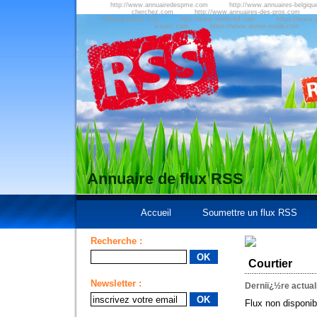
http://www.annuairedespme.com
http://www.annuaires-belgiqu
cherchez.com
http://www.annuaires-des-pros.com
referencement.com
http://www.outils-ref.com
https://www.a
kreatic.com
https://www.atelier-mode.com
Annuaire de flux RSS
Accueil
Soumettre un flux RSS
Recherche :
Courtier
Newsletter :
Derniï¿½re actual
Flux non disponib