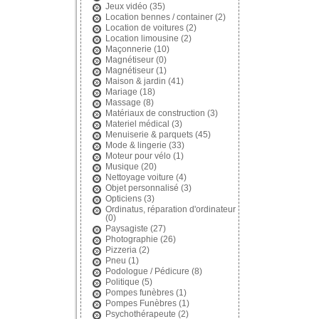
Jeux vidéo
(35)
Location bennes / container
(2)
Location de voitures
(2)
Location limousine
(2)
Maçonnerie
(10)
Magnétiseur
(0)
Magnétiseur
(1)
Maison & jardin
(41)
Mariage
(18)
Massage
(8)
Matériaux de construction
(3)
Materiel médical
(3)
Menuiserie & parquets
(45)
Mode & lingerie
(33)
Moteur pour vélo
(1)
Musique
(20)
Nettoyage voiture
(4)
Objet personnalisé
(3)
Opticiens
(3)
Ordinatus, réparation d'ordinateur
(0)
Paysagiste
(27)
Photographie
(26)
Pizzeria
(2)
Pneu
(1)
Podologue / Pédicure
(8)
Politique
(5)
Pompes funèbres
(1)
Pompes Funèbres
(1)
Psychothérapeute
(2)