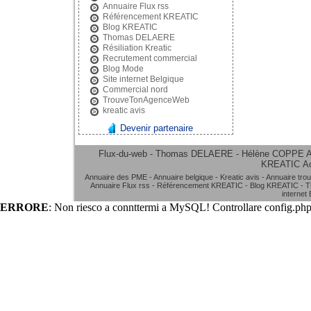
Annuaire Flux rss
Référencement KREATIC
Blog KREATIC
Thomas DELAERE
Résiliation Kreatic
Recrutement commercial
Blog Mode
Site internet Belgique
Commercial nord
TrouveTonAgenceWeb
kreatic avis
Devenir partenaire
Flux-du-web - Thomas DELAERE - Hélène COPPE
A
KREATIC
A
Annuaire des PME
-
Annuaire belgique
-
Kreatic avis
-
Annuaire tro
Annuaire Flux rss
-
Référencement KREATIC
-
Blog KREATIC
-
T
internet
ERRORE
: Non riesco a connttermi a MySQL! Controllare config.php