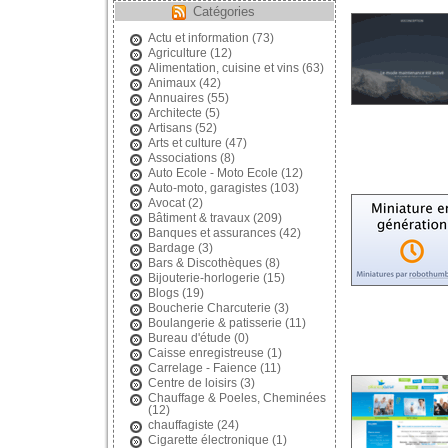
Catégories
Actu et information
(73)
Agriculture
(12)
Alimentation, cuisine et vins
(63)
Animaux
(42)
Annuaires
(55)
Architecte
(5)
Artisans
(52)
Arts et culture
(47)
Associations
(8)
Auto Ecole - Moto Ecole
(12)
Auto-moto, garagistes
(103)
Avocat
(2)
Bâtiment & travaux
(209)
Banques et assurances
(42)
Bardage
(3)
Bars & Discothèques
(8)
Bijouterie-horlogerie
(15)
Blogs
(19)
Boucherie Charcuterie
(3)
Boulangerie & patisserie
(11)
Bureau d'étude
(0)
Caisse enregistreuse
(1)
Carrelage - Faience
(11)
Centre de loisirs
(3)
Chauffage & Poeles, Cheminées
(12)
chauffagiste
(24)
Cigarette électronique
(1)