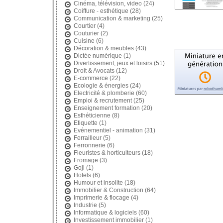
Cinéma, télévision, video
(24)
Coiffure - esthétique
(28)
Communication & marketing
(25)
Courtier
(4)
Couturier
(2)
Cuisine
(6)
Décoration & meubles
(43)
Dictée numérique
(1)
Divertissement, jeux et loisirs
(51)
Droit & Avocats
(12)
E-commerce
(22)
Ecologie & énergies
(24)
Electricité & plomberie
(60)
Emploi & recrutement
(25)
Enseignement formation
(20)
Esthéticienne
(8)
Etiquette
(1)
Evénementiel - animation
(31)
Ferrailleur
(5)
Ferronnerie
(6)
Fleuristes & horticulteurs
(18)
Fromage
(3)
Goji
(1)
Hotels
(6)
Humour et insolite
(18)
Immobilier & Construction
(64)
Imprimerie & flocage
(4)
Industrie
(5)
Informatique & logiciels
(60)
Investissement immobilier
(1)