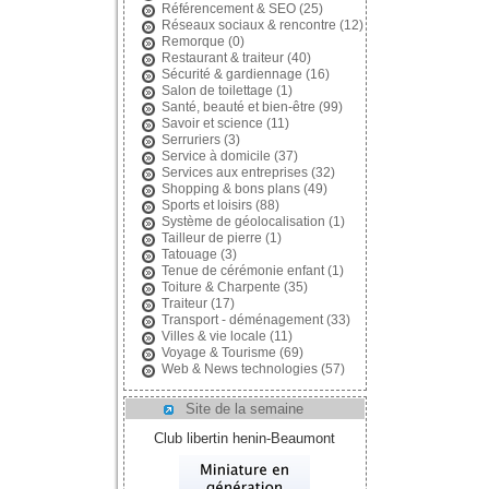
Référencement & SEO
(25)
Réseaux sociaux & rencontre
(12)
Remorque
(0)
Restaurant & traiteur
(40)
Sécurité & gardiennage
(16)
Salon de toilettage
(1)
Santé, beauté et bien-être
(99)
Savoir et science
(11)
Serruriers
(3)
Service à domicile
(37)
Services aux entreprises
(32)
Shopping & bons plans
(49)
Sports et loisirs
(88)
Système de géolocalisation
(1)
Tailleur de pierre
(1)
Tatouage
(3)
Tenue de cérémonie enfant
(1)
Toiture & Charpente
(35)
Traiteur
(17)
Transport - déménagement
(33)
Villes & vie locale
(11)
Voyage & Tourisme
(69)
Web & News technologies
(57)
Site de la semaine
Club libertin henin-Beaumont