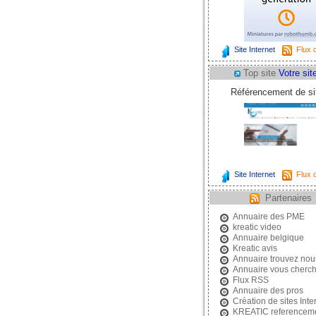
Site Internet
Flux d
Top site
Votre site
Référencement de sit
Site Internet
Flux d
Partenaires
Annuaire des PME
kreatic video
Annuaire belgique
Kreatic avis
Annuaire trouvez nou
Annuaire vous cherc
Flux RSS
Annuaire des pros
Création de sites Inte
KREATIC referencem