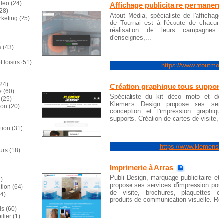
ideo
(24)
Affichage publicitaire permanen
28)
Atout Média, spécialiste de l'affichage
keting
(25)
de Tournai est à l'écoute de chacun
réalisation de leurs campagnes p
d'enseignes,...
s
(43)
 loisirs
(51)
https://www.atoutm
24)
Création graphique tous suppor
e
(60)
Spécialiste du kit déco moto et de
(25)
Klemens Design propose ses serv
ion
(20)
conception et l'impression graph
supports. Création de cartes de visite, 
tion
(31)
https://www.klemensd
eurs
(18)
Imprimerie à Arras
Publi Design, marquage publicitaire e
)
propose ses services d'impression pour
tion
(64)
de visite, brochures, plaquettes 
4)
produits de communication visuelle. R
ls
(60)
lier
(1)