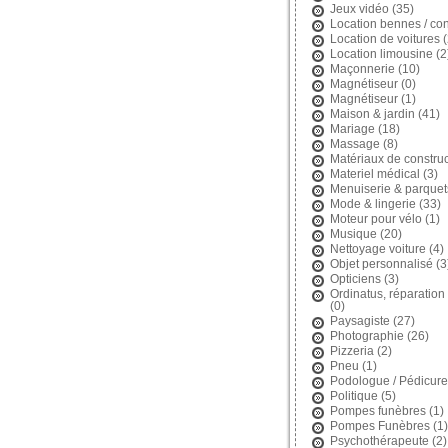
Jeux vidéo
(35)
Location bennes / con
Location de voitures
(
Location limousine
(2
Maçonnerie
(10)
Magnétiseur
(0)
Magnétiseur
(1)
Maison & jardin
(41)
Mariage
(18)
Massage
(8)
Matériaux de construc
Materiel médical
(3)
Menuiserie & parquet
Mode & lingerie
(33)
Moteur pour vélo
(1)
Musique
(20)
Nettoyage voiture
(4)
Objet personnalisé
(3
Opticiens
(3)
Ordinatus, réparation 
(0)
Paysagiste
(27)
Photographie
(26)
Pizzeria
(2)
Pneu
(1)
Podologue / Pédicure
Politique
(5)
Pompes funèbres
(1)
Pompes Funèbres
(1)
Psychothérapeute
(2)