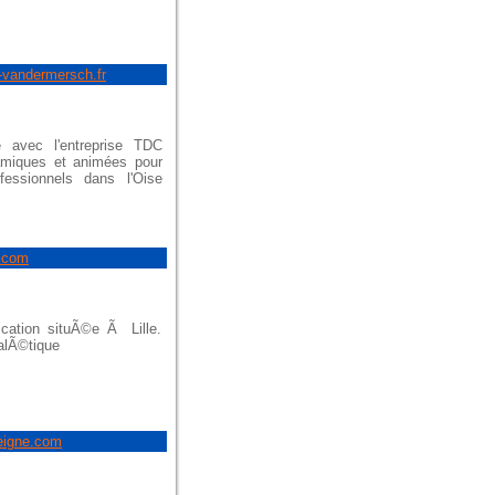
vandermersch.fr
 avec l'entreprise TDC
amiques et animées pour
fessionnels dans l'Oise
0.com
ation situÃ©e Ã Lille.
nalÃ©tique
eigne.com