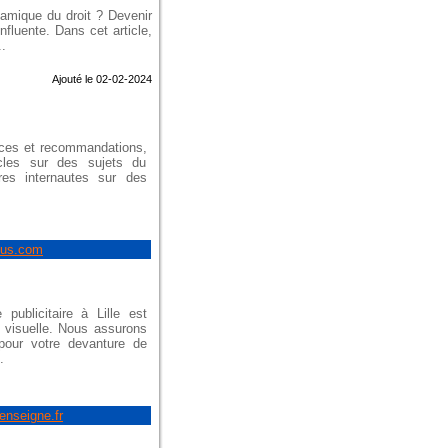
amique du droit ? Devenir
nfluente. Dans cet article,
.
Ajouté le 02-02-2024
tuces et recommandations,
les sur des sujets du
es internautes sur des
tus.com
ublicitaire à Lille est
n visuelle. Nous assurons
pour votre devanture de
.
enseigne.fr