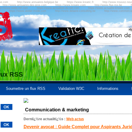
me.com
http://www.annuaires-belgique.be
https://www.kreatic.fr
http://www.trouvez-no
http://www.annuaires-des-pros.com
https://www.kreatic.com
http://www.flux-rss.be
h
tp://www.outils-ref.com
https://www.actualites-du-net.com
https://www.actualite-kreatic.com
m
https://www.atelier-mode.com
http://www.delaere-consulting.be
http://www.commercial
flux RSS
Soumettre un flux RSS
Validation W3C
Informations
Communication & marketing
Derniï¿½re actualitï¿½s :
Web actus
Devenir avocat : Guide Complet pour Aspirants Juri