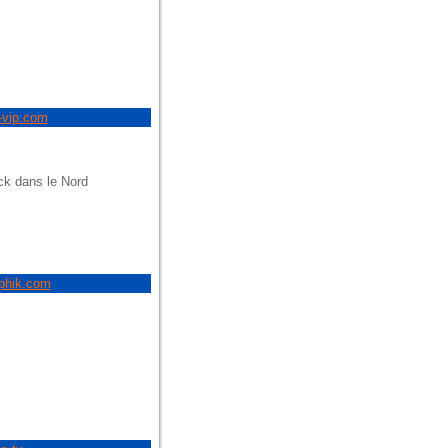
-vip.com
ck dans le Nord
aphik.com