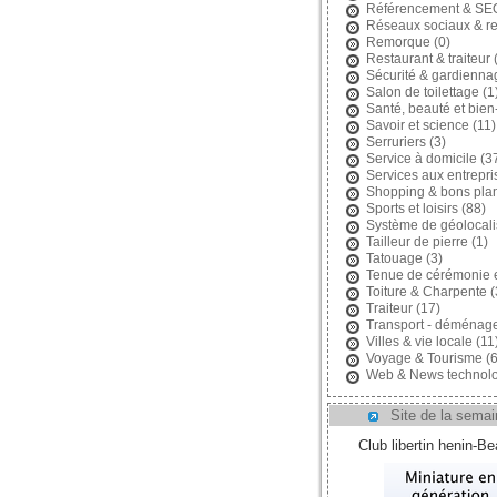
Référencement & SE
Réseaux sociaux & r
Remorque
(0)
Restaurant & traiteur
(
Sécurité & gardienna
Salon de toilettage
(1
Santé, beauté et bien
Savoir et science
(11)
Serruriers
(3)
Service à domicile
(3
Services aux entrepri
Shopping & bons pla
Sports et loisirs
(88)
Système de géolocali
Tailleur de pierre
(1)
Tatouage
(3)
Tenue de cérémonie 
Toiture & Charpente
(
Traiteur
(17)
Transport - déménag
Villes & vie locale
(11
Voyage & Tourisme
(6
Web & News technolo
Site de la semai
Club libertin henin-B