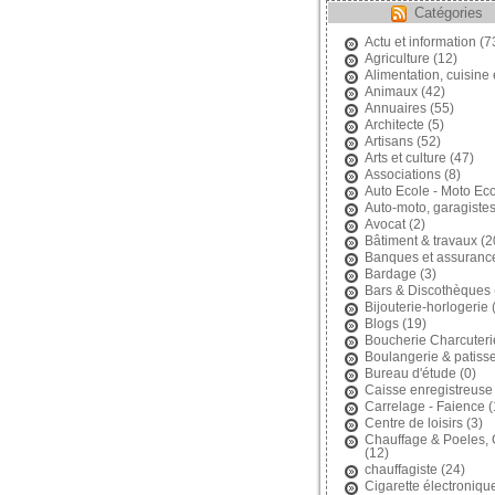
Catégories
Actu et information
(7
Agriculture
(12)
Alimentation, cuisine 
Animaux
(42)
Annuaires
(55)
Architecte
(5)
Artisans
(52)
Arts et culture
(47)
Associations
(8)
Auto Ecole - Moto Ec
Auto-moto, garagiste
Avocat
(2)
Bâtiment & travaux
(2
Banques et assuranc
Bardage
(3)
Bars & Discothèques
Bijouterie-horlogerie
(
Blogs
(19)
Boucherie Charcuteri
Boulangerie & patisse
Bureau d'étude
(0)
Caisse enregistreuse
Carrelage - Faience
(
Centre de loisirs
(3)
Chauffage & Poeles,
(12)
chauffagiste
(24)
Cigarette électroniqu