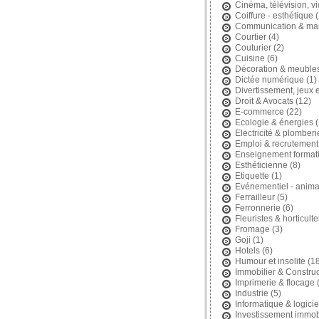
Cinéma, télévision, v
Coiffure - esthétique
(
Communication & mar
Courtier
(4)
Couturier
(2)
Cuisine
(6)
Décoration & meuble
Dictée numérique
(1)
Divertissement, jeux et
Droit & Avocats
(12)
E-commerce
(22)
Ecologie & énergies
(
Electricité & plomberi
Emploi & recrutement
Enseignement format
Esthéticienne
(8)
Etiquette
(1)
Evénementiel - anima
Ferrailleur
(5)
Ferronnerie
(6)
Fleuristes & horticult
Fromage
(3)
Goji
(1)
Hotels
(6)
Humour et insolite
(18
Immobilier & Construc
Imprimerie & flocage
(
Industrie
(5)
Informatique & logicie
Investissement immobi