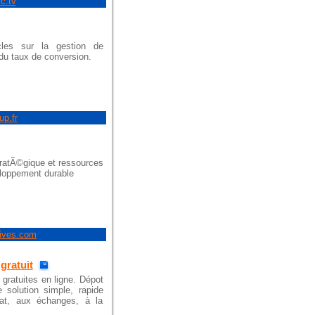
ic.tv
les sur la gestion de
du taux de conversion.
up.fr
tratÃ©gique et ressources
loppement durable
tives.com
gratuit
gratuites en ligne. Dépot
solution simple, rapide
chat, aux échanges, à la