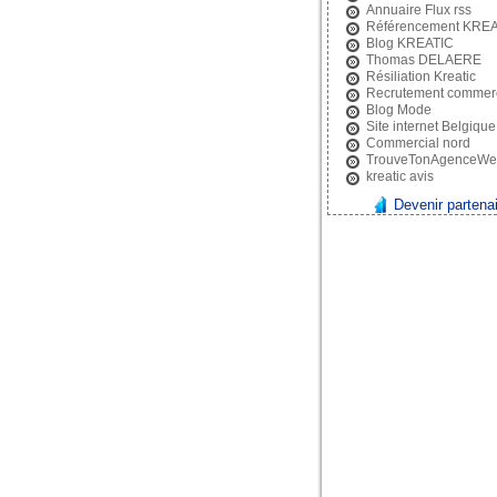
Annuaire Flux rss
Référencement KREA
Blog KREATIC
Thomas DELAERE
Résiliation Kreatic
Recrutement commerc
Blog Mode
Site internet Belgique
Commercial nord
TrouveTonAgenceWe
kreatic avis
Devenir partena