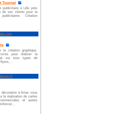
t Tournai
 publicitaire à Lille près
 de ses clients pour la
ublicitaires. Création
edia.com
ts
 la création graphique,
ices pour réaliser la
ique sur tous types de
flyers,...
esign.fr
t décoration à Arras vous
 la réalisation de cartes
commerciales et autres
enforcez...