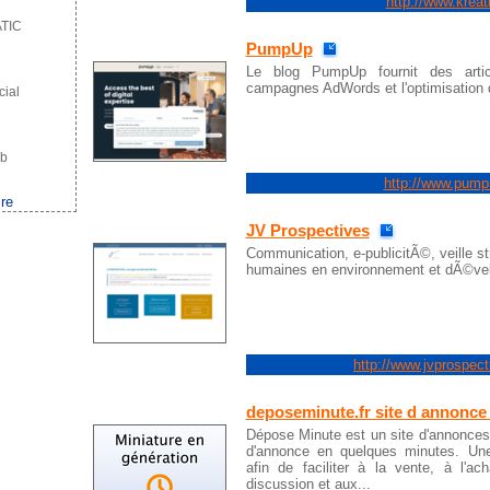
http://www.kreat
TIC
PumpUp
Le blog PumpUp fournit des artic
campagnes AdWords et l'optimisation 
ial
b
http://www.pump
ire
JV Prospectives
Communication, e-publicitÃ©, veille s
humaines en environnement et dÃ©ve
http://www.jvprospec
deposeminute.fr site d annonce 
Dépose Minute est un site d'annonces 
d'annonce en quelques minutes. Une 
afin de faciliter à la vente, à l'a
discussion et aux...