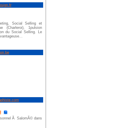
esign.fr
ting, Social Selling et
 (Charleroi), 1pulsion
tion du Social Selling. Le
avantageuse...
ion.be
raphiste.com
l
ersonnel Ã SalomÃ© dans