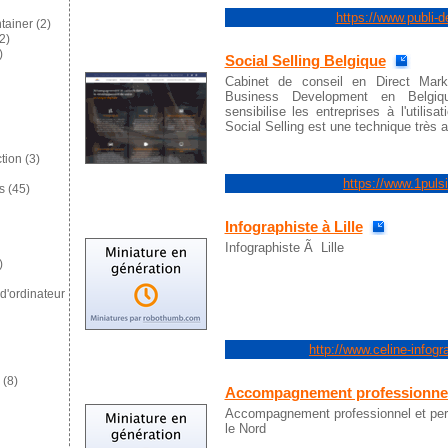
https://www.publi-d
tainer
(2)
2)
)
Social Selling Belgique
Cabinet de conseil en Direct Marke
Business Development en Belgique
sensibilise les entreprises à l'utilisa
Social Selling est une technique très 
tion
(3)
https://www.1puls
s
(45)
Infographiste à Lille
Infographiste Ã Lille
)
d'ordinateur
http://www.celine-infog
(8)
Accompagnement professionne
Accompagnement professionnel et p
le Nord