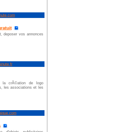
nute.com
ratuit
it, deposer vos annonces
nute.fr
la crÃ©ation de logo
, les associations et les
hique.com
s
'objets publicitaires