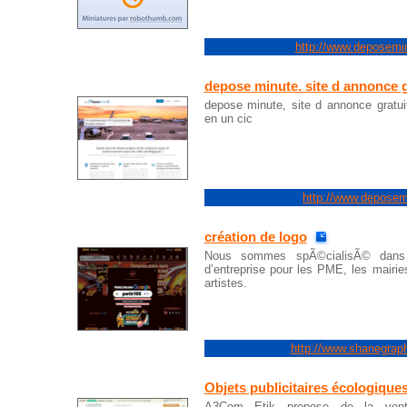
http://www.deposemi
depose minute. site d annonce g
depose minute, site d annonce gratu
en un cic
http://www.deposemi
création de logo
Nous sommes spÃ©cialisÃ© dans 
d’entreprise pour les PME, les mairies
artistes.
http://www.shanegrap
Objets publicitaires écologique
A3Com Etik propose de la vente d