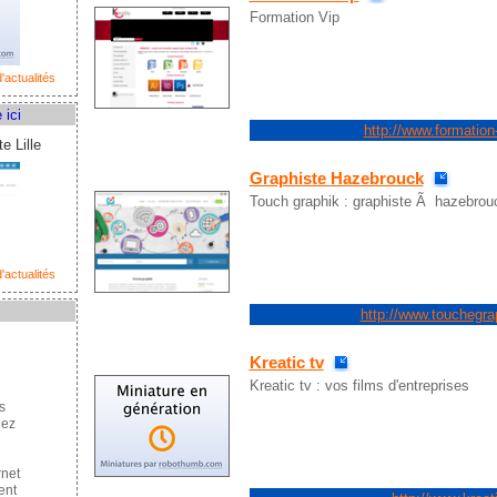
Formation Vip
'actualités
 ici
http://www.formation
e Lille
Graphiste Hazebrouck
Touch graphik : graphiste Ã hazebrou
'actualités
http://www.touchegr
Kreatic tv
Kreatic tv : vos films d'entreprises
s
hez
rnet
ent