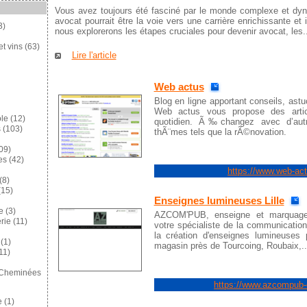
Vous avez toujours été fasciné par le monde complexe et dyn
avocat pourrait être la voie vers une carrière enrichissante et i
3)
nous explorerons les étapes cruciales pour devenir avocat, les..
et vins
(63)
Lire l'article
Web actus
Blog en ligne apportant conseils, as
Web actus vous propose des artic
ole
(12)
quotidien. Ã‰changez avec d’autr
s
(103)
thÃ¨mes tels que la rÃ©novation.
09)
es
(42)
https://www.web-ac
(8)
15)
Enseignes lumineuses Lille
e
(3)
AZCOM'PUB, enseigne et marquage p
rie
(11)
votre spécialiste de la communicatio
la création d'enseignes lumineuses 
(1)
magasin près de Tourcoing, Roubaix,..
11)
 Cheminées
https://www.azcompub-
e
(1)