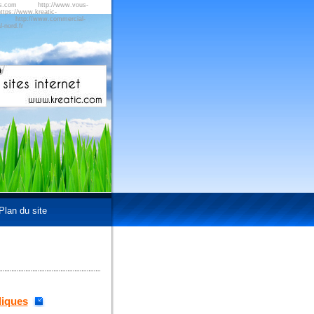
us.com
http://www.vous-
ttps://www.kreatic-
http://www.commercial-
-nord.fr
Plan du site
diques