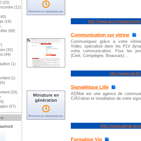
O
(25)
encontre
(12)
40)
http://www.accompagnement-
ge
(16)
)
-être
(99)
Communication sur vitrine
Communiquez grâce à votre vitrine
7)
Vidéo, spécialisé dans les PLV dyn
ses
(32)
votre communication. Pour les pro
ns
(49)
(Creil, Compiègne, Beauvais) ...
sation
(1)
http://www.tdc6
enfant
(1)
35)
Signalétique Lille
ement
(33)
AD'Mat est une agence de communic
)
CrÃ©ation et installation de votre sig
9)
gies
(57)
ne
http://www.admat-ens
eaumont
Formation Vip