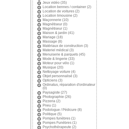
Jeux vidéo
(35)
Location bennes / container
(2)
Location de voitures
(2)
Location limousine
(2)
Maçonnerie
(10)
Magnétiseur
(0)
Magnétiseur
(1)
Maison & jardin
(41)
Mariage
(18)
Massage
(8)
Matériaux de construction
(3)
Materiel médical
(3)
Menuiserie & parquets
(45)
Mode & lingerie
(33)
Moteur pour vélo
(1)
Musique
(20)
Nettoyage voiture
(4)
Objet personnalisé
(3)
Opticiens
(3)
Ordinatus, réparation d'ordinateur
(0)
Paysagiste
(27)
Photographie
(26)
Pizzeria
(2)
Pneu
(1)
Podologue / Pédicure
(8)
Politique
(5)
Pompes funèbres
(1)
Pompes Funèbres
(1)
Psychothérapeute
(2)