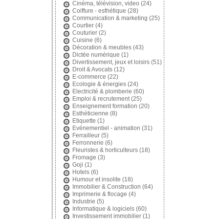
Cinéma, télévision, video
(24)
Coiffure - esthétique
(28)
Communication & marketing
(25)
Courtier
(4)
Couturier
(2)
Cuisine
(6)
Décoration & meubles
(43)
Dictée numérique
(1)
Divertissement, jeux et loisirs
(51)
Droit & Avocats
(12)
E-commerce
(22)
Ecologie & énergies
(24)
Electricité & plomberie
(60)
Emploi & recrutement
(25)
Enseignement formation
(20)
Esthéticienne
(8)
Etiquette
(1)
Evénementiel - animation
(31)
Ferrailleur
(5)
Ferronnerie
(6)
Fleuristes & horticulteurs
(18)
Fromage
(3)
Goji
(1)
Hotels
(6)
Humour et insolite
(18)
Immobilier & Construction
(64)
Imprimerie & flocage
(4)
Industrie
(5)
Informatique & logiciels
(60)
Investissement immobilier
(1)