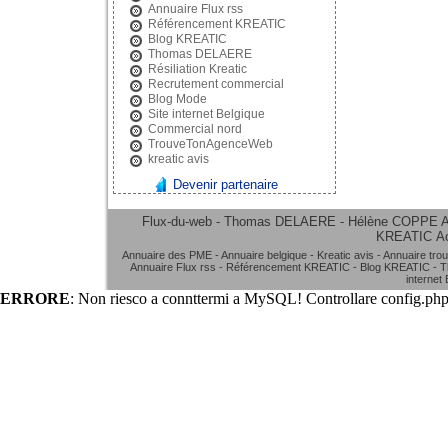
Annuaire Flux rss
Référencement KREATIC
Blog KREATIC
Thomas DELAERE
Résiliation Kreatic
Recrutement commercial
Blog Mode
Site internet Belgique
Commercial nord
TrouveTonAgenceWeb
kreatic avis
Devenir partenaire
Flux-du-web - Thomas DELAERE - Hélène COPPE
A
KREATIC
A
Annuaire des PME
-
Annuaire belgique
-
Kreatic avis
-
Annuaire tro
Annuaire Flux rss
-
Référencement KREATIC
-
Blog KREATIC
-
T
internet
ERRORE
: Non riesco a connttermi a MySQL! Controllare config.php