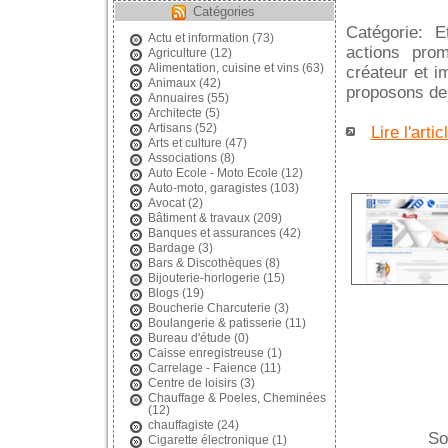
Catégories
Catégorie: E
Actu et information
(73)
actions pro
Agriculture
(12)
Alimentation, cuisine et vins
(63)
créateur et i
Animaux
(42)
proposons des
Annuaires
(55)
Architecte
(5)
Artisans
(52)
Lire l'artic
Arts et culture
(47)
Associations
(8)
Auto Ecole - Moto Ecole
(12)
Auto-moto, garagistes
(103)
Avocat
(2)
Bâtiment & travaux
(209)
Banques et assurances
(42)
Bardage
(3)
Bars & Discothèques
(8)
Bijouterie-horlogerie
(15)
Blogs
(19)
Boucherie Charcuterie
(3)
Boulangerie & patisserie
(11)
Bureau d'étude
(0)
Caisse enregistreuse
(1)
Carrelage - Faience
(11)
Centre de loisirs
(3)
Chauffage & Poeles, Cheminées
(12)
chauffagiste
(24)
So
Cigarette électronique
(1)