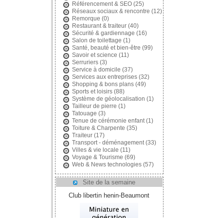
Référencement & SEO
(25)
Réseaux sociaux & rencontre
(12)
Remorque
(0)
Restaurant & traiteur
(40)
Sécurité & gardiennage
(16)
Salon de toilettage
(1)
Santé, beauté et bien-être
(99)
Savoir et science
(11)
Serruriers
(3)
Service à domicile
(37)
Services aux entreprises
(32)
Shopping & bons plans
(49)
Sports et loisirs
(88)
Système de géolocalisation
(1)
Tailleur de pierre
(1)
Tatouage
(3)
Tenue de cérémonie enfant
(1)
Toiture & Charpente
(35)
Traiteur
(17)
Transport - déménagement
(33)
Villes & vie locale
(11)
Voyage & Tourisme
(69)
Web & News technologies
(57)
Site de la semaine
Club libertin henin-Beaumont