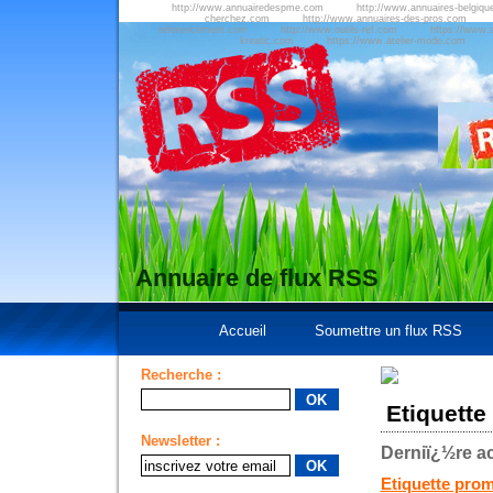
http://www.annuairedespme.com
http://www.annuaires-belgiqu
cherchez.com
http://www.annuaires-des-pros.com
referencement.com
http://www.outils-ref.com
https://www.a
kreatic.com
https://www.atelier-mode.com
Annuaire de flux RSS
Accueil
Soumettre un flux RSS
Recherche :
Etiquette
Newsletter :
Derniï¿½re ac
Etiquette prom