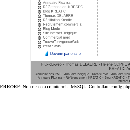
Annuaire Flux rss
Référencement KREATIC
Blog KREATIC
Thomas DELAERE
Résiliation Kreatic
Recrutement commercial
Blog Mode
Site internet Belgique
Commercial nord
TrouveTonAgenceWeb
kreatic avis
Devenir partenaire
Flux-du-web - Thomas DELAERE - Hélène COPPE
A
KREATIC
A
Annuaire des PME
-
Annuaire belgique
-
Kreatic avis
-
Annuaire tro
Annuaire Flux rss
-
Référencement KREATIC
-
Blog KREATIC
-
T
internet
ERRORE
: Non riesco a connttermi a MySQL! Controllare config.php