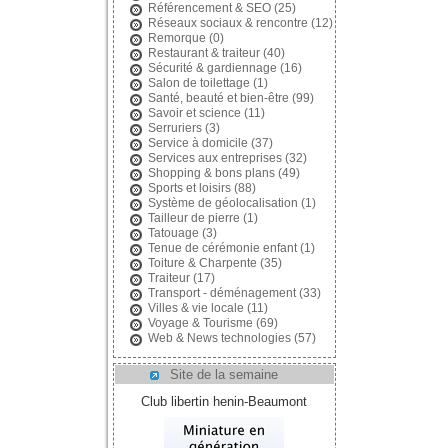
Référencement & SEO
(25)
Réseaux sociaux & rencontre
(12)
Remorque
(0)
Restaurant & traiteur
(40)
Sécurité & gardiennage
(16)
Salon de toilettage
(1)
Santé, beauté et bien-être
(99)
Savoir et science
(11)
Serruriers
(3)
Service à domicile
(37)
Services aux entreprises
(32)
Shopping & bons plans
(49)
Sports et loisirs
(88)
Système de géolocalisation
(1)
Tailleur de pierre
(1)
Tatouage
(3)
Tenue de cérémonie enfant
(1)
Toiture & Charpente
(35)
Traiteur
(17)
Transport - déménagement
(33)
Villes & vie locale
(11)
Voyage & Tourisme
(69)
Web & News technologies
(57)
Site de la semaine
Club libertin henin-Beaumont