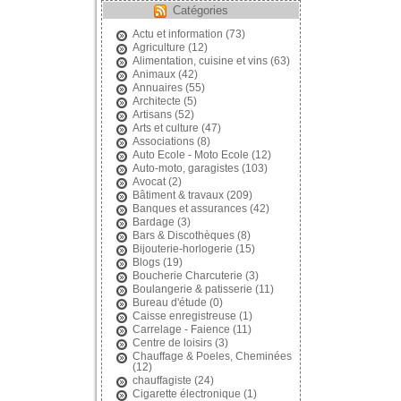
Catégories
Actu et information
(73)
Agriculture
(12)
Alimentation, cuisine et vins
(63)
Animaux
(42)
Annuaires
(55)
Architecte
(5)
Artisans
(52)
Arts et culture
(47)
Associations
(8)
Auto Ecole - Moto Ecole
(12)
Auto-moto, garagistes
(103)
Avocat
(2)
Bâtiment & travaux
(209)
Banques et assurances
(42)
Bardage
(3)
Bars & Discothèques
(8)
Bijouterie-horlogerie
(15)
Blogs
(19)
Boucherie Charcuterie
(3)
Boulangerie & patisserie
(11)
Bureau d'étude
(0)
Caisse enregistreuse
(1)
Carrelage - Faience
(11)
Centre de loisirs
(3)
Chauffage & Poeles, Cheminées
(12)
chauffagiste
(24)
Cigarette électronique
(1)