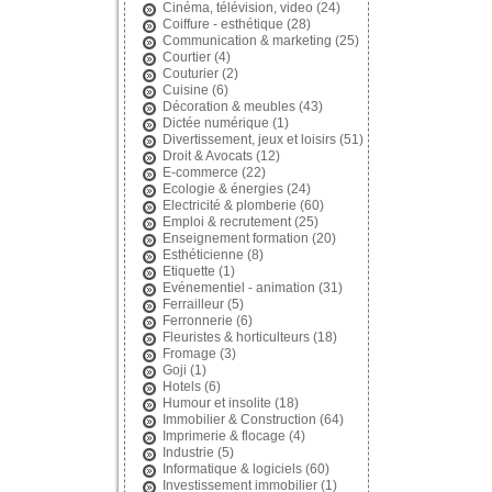
Cinéma, télévision, video
(24)
Coiffure - esthétique
(28)
Communication & marketing
(25)
Courtier
(4)
Couturier
(2)
Cuisine
(6)
Décoration & meubles
(43)
Dictée numérique
(1)
Divertissement, jeux et loisirs
(51)
Droit & Avocats
(12)
E-commerce
(22)
Ecologie & énergies
(24)
Electricité & plomberie
(60)
Emploi & recrutement
(25)
Enseignement formation
(20)
Esthéticienne
(8)
Etiquette
(1)
Evénementiel - animation
(31)
Ferrailleur
(5)
Ferronnerie
(6)
Fleuristes & horticulteurs
(18)
Fromage
(3)
Goji
(1)
Hotels
(6)
Humour et insolite
(18)
Immobilier & Construction
(64)
Imprimerie & flocage
(4)
Industrie
(5)
Informatique & logiciels
(60)
Investissement immobilier
(1)