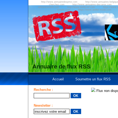
http://www.annuairedespme.com
http://www.annuaires-belgiqu
cherchez.com
http://www.annuaires-des-pros.com
referencement.com
http://www.outils-ref.com
https://www.a
kreatic.com
https://www.atelier-mode.com
Annuaire de flux RSS
Accueil
Soumettre un flux RSS
Recherche :
Flux non dispo
Newsletter :