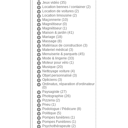
Jeux vidéo
(35)
Location bennes / container
(2)
Location de voitures
(2)
Location limousine
(2)
Maçonnerie
(10)
Magnétiseur
(0)
Magnétiseur
(1)
Maison & jardin
(41)
Mariage
(18)
Massage
(8)
Matériaux de construction
(3)
Materiel médical
(3)
Menuiserie & parquets
(45)
Mode & lingerie
(33)
Moteur pour vélo
(1)
Musique
(20)
Nettoyage voiture
(4)
Objet personnalisé
(3)
Opticiens
(3)
Ordinatus, réparation d'ordinateur
(0)
Paysagiste
(27)
Photographie
(26)
Pizzeria
(2)
Pneu
(1)
Podologue / Pédicure
(8)
Politique
(5)
Pompes funèbres
(1)
Pompes Funèbres
(1)
Psychothérapeute
(2)