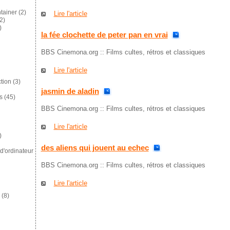
tainer
(2)
Lire l'article
2)
)
la fée clochette de peter pan en vrai
BBS Cinemona.org :: Films cultes, rétros et classiques
Lire l'article
tion
(3)
jasmin de aladin
s
(45)
BBS Cinemona.org :: Films cultes, rétros et classiques
Lire l'article
)
des aliens qui jouent au echec
d'ordinateur
BBS Cinemona.org :: Films cultes, rétros et classiques
Lire l'article
(8)