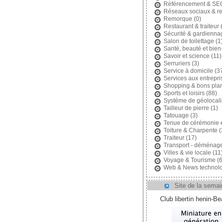
Référencement & SE
Réseaux sociaux & r
Remorque
(0)
Restaurant & traiteur
(
Sécurité & gardienna
Salon de toilettage
(1
Santé, beauté et bien
Savoir et science
(11)
Serruriers
(3)
Service à domicile
(3
Services aux entrepri
Shopping & bons pla
Sports et loisirs
(88)
Système de géolocali
Tailleur de pierre
(1)
Tatouage
(3)
Tenue de cérémonie 
Toiture & Charpente
(
Traiteur
(17)
Transport - déménag
Villes & vie locale
(11
Voyage & Tourisme
(6
Web & News technolo
Site de la semai
Club libertin henin-B