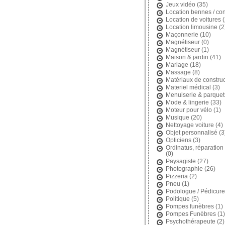
Jeux vidéo
(35)
Location bennes / con
Location de voitures
(
Location limousine
(2
Maçonnerie
(10)
Magnétiseur
(0)
Magnétiseur
(1)
Maison & jardin
(41)
Mariage
(18)
Massage
(8)
Matériaux de construc
Materiel médical
(3)
Menuiserie & parquet
Mode & lingerie
(33)
Moteur pour vélo
(1)
Musique
(20)
Nettoyage voiture
(4)
Objet personnalisé
(3
Opticiens
(3)
Ordinatus, réparation 
(0)
Paysagiste
(27)
Photographie
(26)
Pizzeria
(2)
Pneu
(1)
Podologue / Pédicure
Politique
(5)
Pompes funèbres
(1)
Pompes Funèbres
(1)
Psychothérapeute
(2)