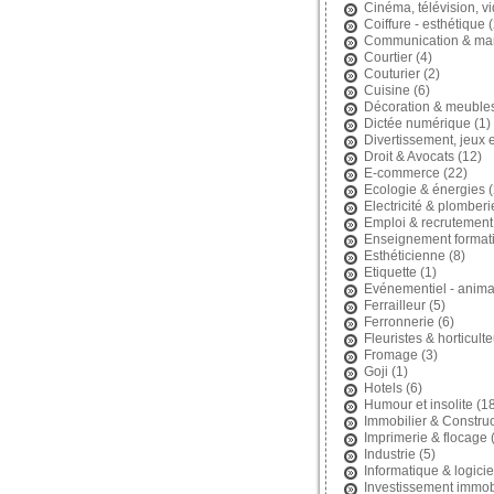
Cinéma, télévision, v
Coiffure - esthétique
(
Communication & mar
Courtier
(4)
Couturier
(2)
Cuisine
(6)
Décoration & meuble
Dictée numérique
(1)
Divertissement, jeux et
Droit & Avocats
(12)
E-commerce
(22)
Ecologie & énergies
(
Electricité & plomberi
Emploi & recrutement
Enseignement format
Esthéticienne
(8)
Etiquette
(1)
Evénementiel - anima
Ferrailleur
(5)
Ferronnerie
(6)
Fleuristes & horticult
Fromage
(3)
Goji
(1)
Hotels
(6)
Humour et insolite
(18
Immobilier & Construc
Imprimerie & flocage
(
Industrie
(5)
Informatique & logicie
Investissement immobi