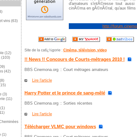
d'amateurs s'intÃ©resse tout aussi
cinÃ©ma en gÃ©nÃ©ral, qu'aux films c
3)
et vins
(63)
http://forum.cinemo
Site de la catï¿½gorie :
Cinéma, télévision, video
ole
(12)
s
(103)
!! News !! Concours de Courts-métrages 2010 !
09)
BBS Cinemona.org :: Court métrages amateurs
es
(42)
Lire l'article
(8)
15)
Harry Potter et le prince de sang-mêlé
e
(3)
rie
(11)
BBS Cinemona.org :: Sorties récentes
(1)
11)
Lire l'article
 Cheminées
Télécharger VLMC pour windows
e
(1)
BBS Cinemona.org :: Court métrages amateurs