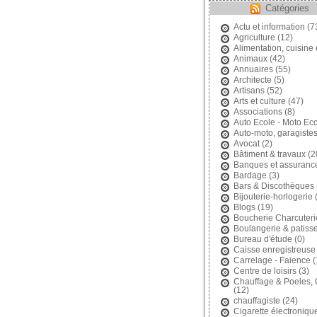
Catégories
Actu et information
(7
Agriculture
(12)
Alimentation, cuisine 
Animaux
(42)
Annuaires
(55)
Architecte
(5)
Artisans
(52)
Arts et culture
(47)
Associations
(8)
Auto Ecole - Moto Ec
Auto-moto, garagiste
Avocat
(2)
Bâtiment & travaux
(2
Banques et assuranc
Bardage
(3)
Bars & Discothèques
Bijouterie-horlogerie
(
Blogs
(19)
Boucherie Charcuteri
Boulangerie & patisse
Bureau d'étude
(0)
Caisse enregistreuse
Carrelage - Faience
(
Centre de loisirs
(3)
Chauffage & Poeles,
(12)
chauffagiste
(24)
Cigarette électroniqu