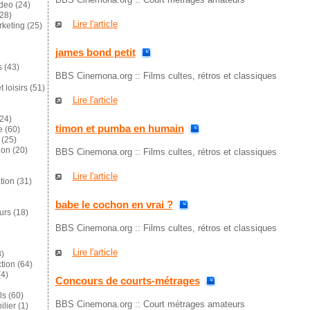
ideo
(24)
28)
Lire l'article
keting
(25)
james bond petit
s
(43)
BBS Cinemona.org :: Films cultes, rétros et classiques
 loisirs
(51)
Lire l'article
24)
timon et pumba en humain
e
(60)
(25)
ion
(20)
BBS Cinemona.org :: Films cultes, rétros et classiques
Lire l'article
tion
(31)
babe le cochon en vrai ?
eurs
(18)
BBS Cinemona.org :: Films cultes, rétros et classiques
Lire l'article
)
tion
(64)
4)
Concours de courts-métrages
ls
(60)
BBS Cinemona.org :: Court métrages amateurs
lier
(1)