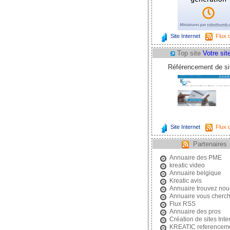
Site Internet
Flux d
Top site
Votre site
Référencement de sit
Site Internet
Flux d
Partenaires
Annuaire des PME
kreatic video
Annuaire belgique
Kreatic avis
Annuaire trouvez nou
Annuaire vous cherc
Flux RSS
Annuaire des pros
Création de sites Inte
KREATIC referencem