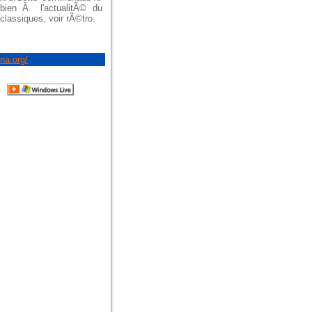
 bien Ã l'actualitÃ© du
lassiques, voir rÃ©tro.
na.org/