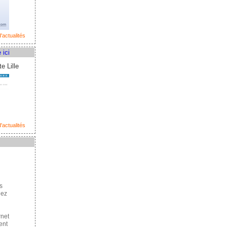
'actualités
 ici
e Lille
'actualités
s
hez
rnet
ent