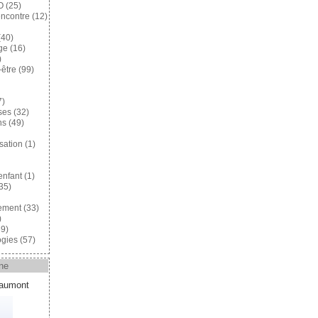
O
(25)
encontre
(12)
40)
ge
(16)
)
-être
(99)
7)
ses
(32)
ns
(49)
sation
(1)
enfant
(1)
35)
ement
(33)
)
9)
gies
(57)
ne
eaumont