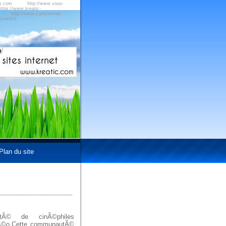
us.com
http://www.vous-
ttps://www.kreatic-
http://www.commercial-
-nord.fr
Plan du site
tÃ© de cinÃ©philes
dÃ©o.Cette communautÃ©