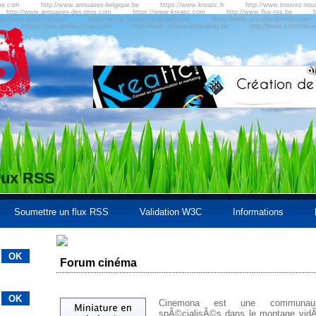
me.com
http://www.annuaires-belgique.be
https://www.kreatic.fr
http://www.trouvez-no
http://www.annuaires-des-pros.com
https://www.kreatic.com
http://www.flux-rss.be
h
tp://www.outils-ref.com
https://www.actualites-du-net.com
https://www.actualite-kreatic.com
m
https://www.atelier-mode.com
http://www.delaere-consulting.be
http://www.commercial
flux RSS
Soumettre un flux RSS
Validation W3C
Informations
Forum cinéma
Cinemona est une communau
spÃ©cialisÃ©s dans le montage vi