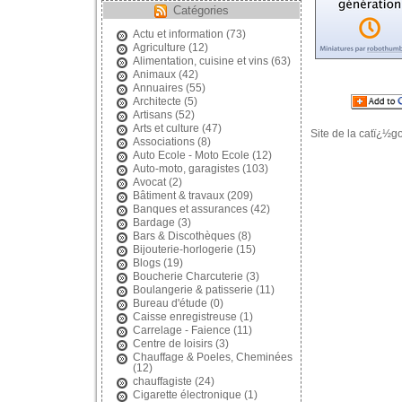
Catégories
Actu et information
(73)
Agriculture
(12)
Alimentation, cuisine et vins
(63)
Animaux
(42)
Annuaires
(55)
Architecte
(5)
Artisans
(52)
Arts et culture
(47)
Site de la catï¿½go
Associations
(8)
Auto Ecole - Moto Ecole
(12)
Auto-moto, garagistes
(103)
Avocat
(2)
Bâtiment & travaux
(209)
Banques et assurances
(42)
Bardage
(3)
Bars & Discothèques
(8)
Bijouterie-horlogerie
(15)
Blogs
(19)
Boucherie Charcuterie
(3)
Boulangerie & patisserie
(11)
Bureau d'étude
(0)
Caisse enregistreuse
(1)
Carrelage - Faience
(11)
Centre de loisirs
(3)
Chauffage & Poeles, Cheminées
(12)
chauffagiste
(24)
Cigarette électronique
(1)