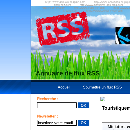
http://www.annuairedespme.com
http://www.annuaires-belgiqu
cherchez.com
http://www.annuaires-des-pros.com
referencement.com
http://www.outils-ref.com
https://www.a
kreatic.com
https://www.atelier-mode.com
Annuaire de flux RSS
Accueil
Soumettre un flux RSS
Recherche :
Touristique
Newsletter :