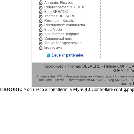
Annuaire Flux rss
Référencement KREATIC
Blog KREATIC
Thomas DELAERE
Résiliation Kreatic
Recrutement commercial
Blog Mode
Site internet Belgique
Commercial nord
TrouveTonAgenceWeb
kreatic avis
Devenir partenaire
Flux-du-web - Thomas DELAERE - Hélène COPPE
A
KREATIC
A
Annuaire des PME
-
Annuaire belgique
-
Kreatic avis
-
Annuaire tro
Annuaire Flux rss
-
Référencement KREATIC
-
Blog KREATIC
-
T
internet
ERRORE
: Non riesco a connttermi a MySQL! Controllare config.php