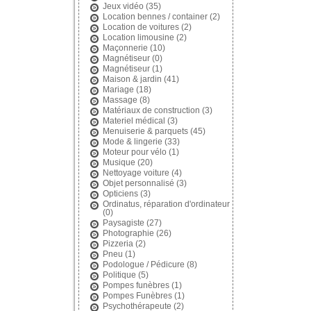
Jeux vidéo
(35)
Location bennes / container
(2)
Location de voitures
(2)
Location limousine
(2)
Maçonnerie
(10)
Magnétiseur
(0)
Magnétiseur
(1)
Maison & jardin
(41)
Mariage
(18)
Massage
(8)
Matériaux de construction
(3)
Materiel médical
(3)
Menuiserie & parquets
(45)
Mode & lingerie
(33)
Moteur pour vélo
(1)
Musique
(20)
Nettoyage voiture
(4)
Objet personnalisé
(3)
Opticiens
(3)
Ordinatus, réparation d'ordinateur
(0)
Paysagiste
(27)
Photographie
(26)
Pizzeria
(2)
Pneu
(1)
Podologue / Pédicure
(8)
Politique
(5)
Pompes funèbres
(1)
Pompes Funèbres
(1)
Psychothérapeute
(2)