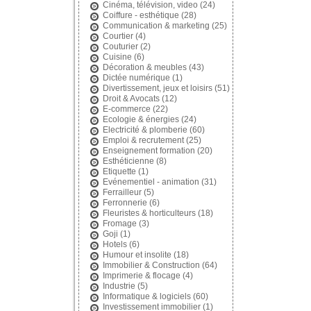
Cinéma, télévision, video
(24)
Coiffure - esthétique
(28)
Communication & marketing
(25)
Courtier
(4)
Couturier
(2)
Cuisine
(6)
Décoration & meubles
(43)
Dictée numérique
(1)
Divertissement, jeux et loisirs
(51)
Droit & Avocats
(12)
E-commerce
(22)
Ecologie & énergies
(24)
Electricité & plomberie
(60)
Emploi & recrutement
(25)
Enseignement formation
(20)
Esthéticienne
(8)
Etiquette
(1)
Evénementiel - animation
(31)
Ferrailleur
(5)
Ferronnerie
(6)
Fleuristes & horticulteurs
(18)
Fromage
(3)
Goji
(1)
Hotels
(6)
Humour et insolite
(18)
Immobilier & Construction
(64)
Imprimerie & flocage
(4)
Industrie
(5)
Informatique & logiciels
(60)
Investissement immobilier
(1)