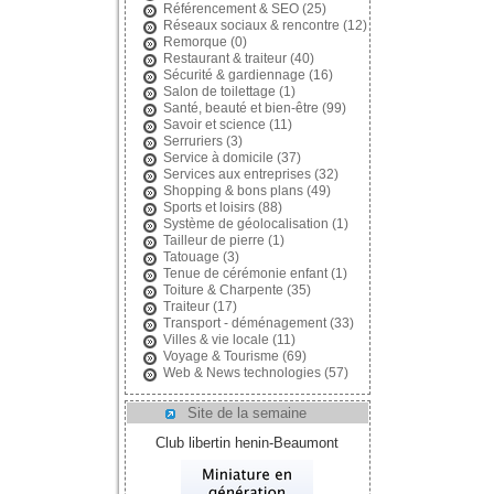
Référencement & SEO
(25)
Réseaux sociaux & rencontre
(12)
Remorque
(0)
Restaurant & traiteur
(40)
Sécurité & gardiennage
(16)
Salon de toilettage
(1)
Santé, beauté et bien-être
(99)
Savoir et science
(11)
Serruriers
(3)
Service à domicile
(37)
Services aux entreprises
(32)
Shopping & bons plans
(49)
Sports et loisirs
(88)
Système de géolocalisation
(1)
Tailleur de pierre
(1)
Tatouage
(3)
Tenue de cérémonie enfant
(1)
Toiture & Charpente
(35)
Traiteur
(17)
Transport - déménagement
(33)
Villes & vie locale
(11)
Voyage & Tourisme
(69)
Web & News technologies
(57)
Site de la semaine
Club libertin henin-Beaumont