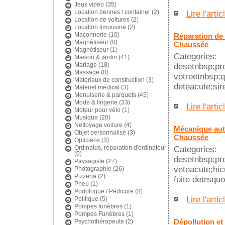
Jeux vidéo
(35)
Location bennes / container
(2)
Lire l'artic
Location de voitures
(2)
Location limousine
(2)
Maçonnerie
(10)
Réparation de 
Magnétiseur
(0)
Chaussée
Magnétiseur
(1)
Categories
Maison & jardin
(41)
Mariage
(18)
desetnbsp;p
Massage
(8)
votreetnbsp;q
Matériaux de construction
(3)
deteacute;sire
Materiel médical
(3)
Menuiserie & parquets
(45)
Mode & lingerie
(33)
Lire l'artic
Moteur pour vélo
(1)
Musique
(20)
Nettoyage voiture
(4)
Mécanique auto
Objet personnalisé
(3)
Chaussée
Opticiens
(3)
Ordinatus, réparation d'ordinateur
Categori
(0)
desetnbsp;pr
Paysagiste
(27)
veteacute;hic
Photographie
(26)
Pizzeria
(2)
fuite detrsqu
Pneu
(1)
Podologue / Pédicure
(8)
Lire l'artic
Politique
(5)
Pompes funèbres
(1)
Pompes Funèbres
(1)
Dépollution et
Psychothérapeute
(2)