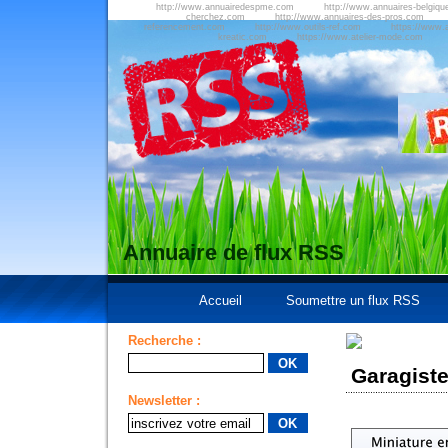
http://www.annuairedespme.com
http://www.annuaires-belgiqu
cherchez.com
http://www.annuaires-des-pros.com
referencement.com
http://www.outils-ref.com
https://www.a
kreatic.com
https://www.atelier-mode.com
Annuaire de flux RSS
Accueil
Soumettre un flux RSS
Recherche :
Garagiste
Newsletter :