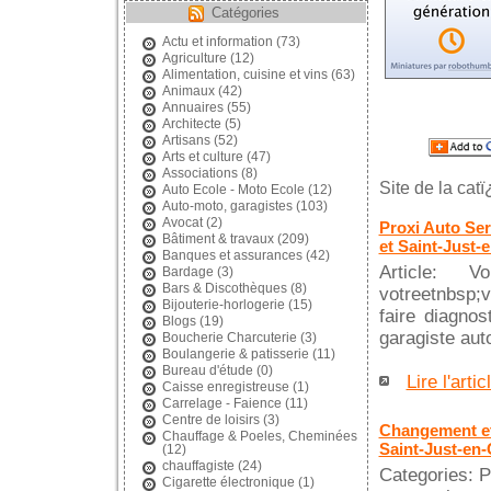
Catégories
Actu et information
(73)
Agriculture
(12)
Alimentation, cuisine et vins
(63)
Animaux
(42)
Annuaires
(55)
Architecte
(5)
Artisans
(52)
Arts et culture
(47)
Associations
(8)
Site de la cat
Auto Ecole - Moto Ecole
(12)
Auto-moto, garagistes
(103)
Avocat
(2)
Proxi Auto Ser
Bâtiment & travaux
(209)
et Saint-Just
Banques et assurances
(42)
Article: V
Bardage
(3)
Bars & Discothèques
(8)
votreetnbsp;
Bijouterie-horlogerie
(15)
faire diagnos
Blogs
(19)
garagiste aut
Boucherie Charcuterie
(3)
Boulangerie & patisserie
(11)
Bureau d'étude
(0)
Lire l'artic
Caisse enregistreuse
(1)
Carrelage - Faience
(11)
Centre de loisirs
(3)
Changement et 
Chauffage & Poeles, Cheminées
Saint-Just-en
(12)
chauffagiste
(24)
Categories: P
Cigarette électronique
(1)