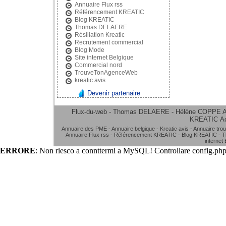
Annuaire Flux rss
Référencement KREATIC
Blog KREATIC
Thomas DELAERE
Résiliation Kreatic
Recrutement commercial
Blog Mode
Site internet Belgique
Commercial nord
TrouveTonAgenceWeb
kreatic avis
Devenir partenaire
Flux-du-web - Thomas DELAERE - Hélène COPPE
A
KREATIC
A
Annuaire des PME
-
Annuaire belgique
-
Kreatic avis
-
Annuaire tro
Annuaire Flux rss
-
Référencement KREATIC
-
Blog KREATIC
-
T
internet
ERRORE
: Non riesco a connttermi a MySQL! Controllare config.php