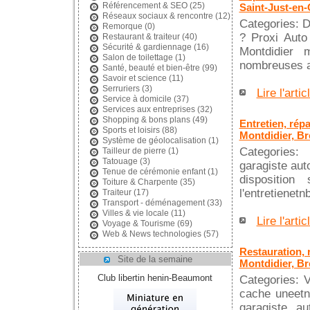
Référencement & SEO
(25)
Saint-Just-en
Réseaux sociaux & rencontre
(12)
Categories: D
Remorque
(0)
? Proxi Auto
Restaurant & traiteur
(40)
Sécurité & gardiennage
(16)
Montdidier 
Salon de toilettage
(1)
nombreuses a
Santé, beauté et bien-être
(99)
Savoir et science
(11)
Serruriers
(3)
Lire l'artic
Service à domicile
(37)
Services aux entreprises
(32)
Shopping & bons plans
(49)
Entretien, rép
Sports et loisirs
(88)
Montdidier, Br
Système de géolocalisation
(1)
Categories:
Tailleur de pierre
(1)
Tatouage
(3)
garagiste aut
Tenue de cérémonie enfant
(1)
disposition
Toiture & Charpente
(35)
l'entretienetn
Traiteur
(17)
Transport - déménagement
(33)
Villes & vie locale
(11)
Lire l'artic
Voyage & Tourisme
(69)
Web & News technologies
(57)
Restauration, r
Site de la semaine
Montdidier, Br
Club libertin henin-Beaumont
Categories: V
cache uneetnb
garagiste au