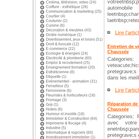
votreetnbsp;
Cinéma, télévision, video
(24)
Coiffure - esthétique
(28)
automobi
Communication & marketing
(25)
leetnbsp;cha
Courtier
(4)
laetnbsp;rete
Couturier
(2)
Cuisine
(6)
Décoration & meubles
(43)
Lire l'artic
Dictée numérique
(1)
Divertissement, jeux et loisirs
(51)
Droit & Avocats
(12)
Entretien de vé
E-commerce
(22)
Chaussée
Ecologie & énergies
(24)
Electricité & plomberie
(60)
Categories
Emploi & recrutement
(25)
veteacute;h
Enseignement formation
(20)
pretegrave;s
Esthéticienne
(8)
Etiquette
(1)
dans les meill
Evénementiel - animation
(31)
Ferrailleur
(5)
Lire l'artic
Ferronnerie
(6)
Fleuristes & horticulteurs
(18)
Fromage
(3)
Réparation de 
Goji
(1)
Chaussée
Hotels
(6)
Humour et insolite
(18)
Categories: 
Immobilier & Construction
(64)
avec votre 
Imprimerie & flocage
(4)
Industrie
(5)
enetnbsp;pan
Informatique & logiciels
(60)
pretegrave;s 
Investissement immobilier
(1)