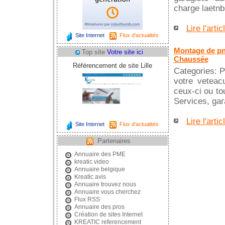
charge laetnbs
Lire l'artic
Site Internet
Flux d'actualités
Montage de pne
Top site
Votre site ici
Chaussée
Référencement de site Lille
Categories: 
votre veteac
ceux-ci ou to
Services, gar
Lire l'artic
Site Internet
Flux d'actualités
Partenaires
Annuaire des PME
kreatic video
Annuaire belgique
Kreatic avis
Annuaire trouvez nous
Annuaire vous cherchez
Flux RSS
Annuaire des pros
Création de sites Internet
KREATIC referencement