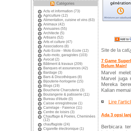
Catégories
Actu et information
(73)
Agriculture
(12)
Alimentation, cuisine et vins
(63)
Animaux
(42)
Annuaires
(55)
Architecte
(5)
Artisans
(52)
Arts et culture
(47)
Associations
(8)
Site de la cat
Auto Ecole - Moto Ecole
(12)
Auto-moto, garagistes
(103)
Avocat
(2)
7 Game Superh
Bâtiment & travaux
(209)
Belum Main!
Banques et assurances
(42)
Marvel meleb
Bardage
(3)
Bars & Discothèques
(8)
Marvel juga 
Bijouterie-horlogerie
(15)
Mereka beren
Blogs
(19)
Kalian memai
Boucherie Charcuterie
(3)
Boulangerie & patisserie
(11)
Bureau d'étude
(0)
Lire l'artic
Caisse enregistreuse
(1)
Carrelage - Faience
(11)
Centre de loisirs
(3)
Ada 3 opsi lan
Chauffage & Poeles, Cheminées
(12)
chauffagiste
(24)
Berbicara ten
Cigarette électronique
(1)