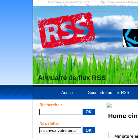
http://www.annuairedespme.com
http://www.annuaires-belgiqu
cherchez.com
http://www.annuaires-des-pros.com
referencement.com
http://www.outils-ref.com
https://www.a
kreatic.com
https://www.atelier-mode.com
Annuaire de flux RSS
Accueil
Soumettre un flux RSS
Recherche :
Home ciné
Newsletter :