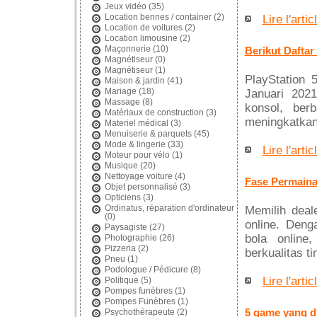
Jeux vidéo
(35)
Location bennes / container
(2)
Lire l'artic
Location de voitures
(2)
Location limousine
(2)
Maçonnerie
(10)
Berikut Dafta
Magnétiseur
(0)
Magnétiseur
(1)
PlayStation 
Maison & jardin
(41)
Mariage
(18)
Januari 202
Massage
(8)
konsol, ber
Matériaux de construction
(3)
meningkatkan
Materiel médical
(3)
Menuiserie & parquets
(45)
Mode & lingerie
(33)
Lire l'artic
Moteur pour vélo
(1)
Musique
(20)
Nettoyage voiture
(4)
Fase Permaina
Objet personnalisé
(3)
Opticiens
(3)
Ordinatus, réparation d'ordinateur
Memilih deal
(0)
online. Deng
Paysagiste
(27)
bola online
Photographie
(26)
Pizzeria
(2)
berkualitas t
Pneu
(1)
Podologue / Pédicure
(8)
Lire l'artic
Politique
(5)
Pompes funèbres
(1)
Pompes Funèbres
(1)
5 game yang d
Psychothérapeute
(2)