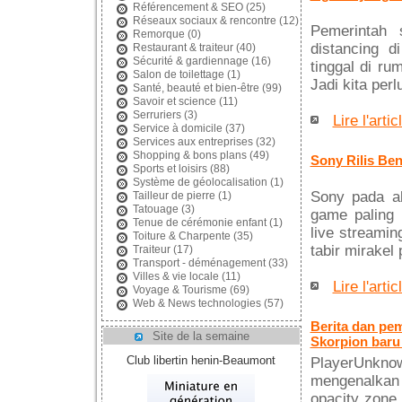
Référencement & SEO
(25)
Réseaux sociaux & rencontre
(12)
Pemerintah
Remorque
(0)
distancing d
Restaurant & traiteur
(40)
Sécurité & gardiennage
(16)
tinggal di ru
Salon de toilettage
(1)
Jadi kita per
Santé, beauté et bien-être
(99)
Savoir et science
(11)
Serruriers
(3)
Lire l'artic
Service à domicile
(37)
Services aux entreprises
(32)
Shopping & bons plans
(49)
Sony Rilis Ben
Sports et loisirs
(88)
Système de géolocalisation
(1)
Sony pada a
Tailleur de pierre
(1)
Tatouage
(3)
game paling 
Tenue de cérémonie enfant
(1)
live streami
Toiture & Charpente
(35)
tabir mirakel
Traiteur
(17)
Transport - déménagement
(33)
Villes & vie locale
(11)
Lire l'artic
Voyage & Tourisme
(69)
Web & News technologies
(57)
Berita dan pe
Site de la semaine
Skorpion baru 
Club libertin henin-Beaumont
PlayerUnkno
mengenalkan 
opacity zone