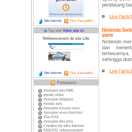
pendatang ba
Lire l'artic
Site Internet
Flux d'actualités
Nintendo Switc
Top site
Votre site ici
game
Référencement de site Lille
Nintendo mer
dan menerb
terbesarnya, 
sehingga dian
Lire l'artic
Site Internet
Flux d'actualités
Partenaires
Annuaire des PME
kreatic video
Annuaire belgique
Kreatic avis
Annuaire trouvez nous
Annuaire vous cherchez
Flux RSS
Annuaire des pros
Création de sites Internet
KREATIC referencement