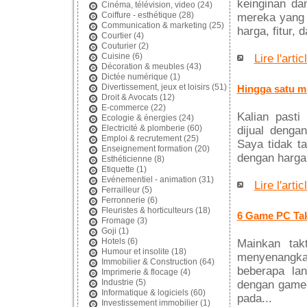
keinginan da
Cinéma, télévision, video
(24)
Coiffure - esthétique
(28)
mereka yang 
Communication & marketing
(25)
harga, fitur, 
Courtier
(4)
Couturier
(2)
Cuisine
(6)
Lire l'artic
Décoration & meubles
(43)
Dictée numérique
(1)
Divertissement, jeux et loisirs
(51)
Hingga satu mi
Droit & Avocats
(12)
E-commerce
(22)
Kalian past
Ecologie & énergies
(24)
Electricité & plomberie
(60)
dijual denga
Emploi & recrutement
(25)
Saya tidak t
Enseignement formation
(20)
dengan harga 
Esthéticienne
(8)
Etiquette
(1)
Evénementiel - animation
(31)
Lire l'artic
Ferrailleur
(5)
Ferronnerie
(6)
Fleuristes & horticulteurs
(18)
6 Game PC Tak
Fromage
(3)
Goji
(1)
Hotels
(6)
Mainkan tak
Humour et insolite
(18)
menyenangkan
Immobilier & Construction
(64)
beberapa la
Imprimerie & flocage
(4)
Industrie
(5)
dengan game-
Informatique & logiciels
(60)
pada...
Investissement immobilier
(1)