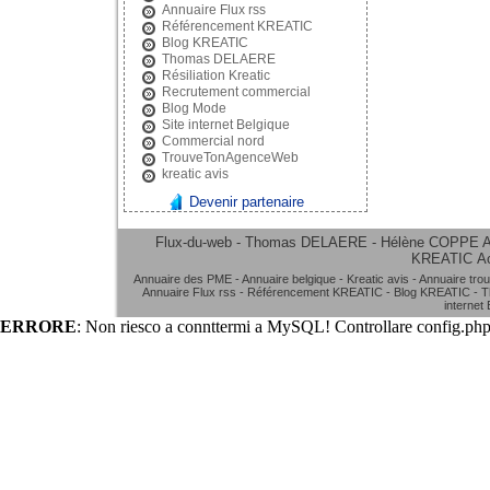
Annuaire Flux rss
Référencement KREATIC
Blog KREATIC
Thomas DELAERE
Résiliation Kreatic
Recrutement commercial
Blog Mode
Site internet Belgique
Commercial nord
TrouveTonAgenceWeb
kreatic avis
Devenir partenaire
Flux-du-web - Thomas DELAERE - Hélène COPPE
A
KREATIC
A
Annuaire des PME
-
Annuaire belgique
-
Kreatic avis
-
Annuaire tro
Annuaire Flux rss
-
Référencement KREATIC
-
Blog KREATIC
-
T
internet
ERRORE
: Non riesco a connttermi a MySQL! Controllare config.php