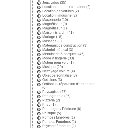
Jeux vidéo
(35)
Location bennes / container
(2)
Location de voitures
(2)
Location limousine
(2)
Maçonnerie
(10)
Magnétiseur
(0)
Magnétiseur
(1)
Maison & jardin
(41)
Mariage
(18)
Massage
(8)
Matériaux de construction
(3)
Materiel médical
(3)
Menuiserie & parquets
(45)
Mode & lingerie
(33)
Moteur pour vélo
(1)
Musique
(20)
Nettoyage voiture
(4)
Objet personnalisé
(3)
Opticiens
(3)
Ordinatus, réparation d'ordinateur
(0)
Paysagiste
(27)
Photographie
(26)
Pizzeria
(2)
Pneu
(1)
Podologue / Pédicure
(8)
Politique
(5)
Pompes funèbres
(1)
Pompes Funèbres
(1)
Psychothérapeute
(2)