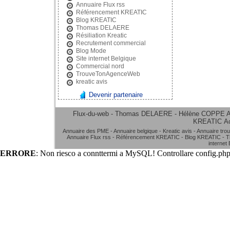
Annuaire Flux rss
Référencement KREATIC
Blog KREATIC
Thomas DELAERE
Résiliation Kreatic
Recrutement commercial
Blog Mode
Site internet Belgique
Commercial nord
TrouveTonAgenceWeb
kreatic avis
Devenir partenaire
Flux-du-web - Thomas DELAERE - Hélène COPPE
A
KREATIC
A
Annuaire des PME
-
Annuaire belgique
-
Kreatic avis
-
Annuaire tro
Annuaire Flux rss
-
Référencement KREATIC
-
Blog KREATIC
-
T
internet
ERRORE
: Non riesco a connttermi a MySQL! Controllare config.php