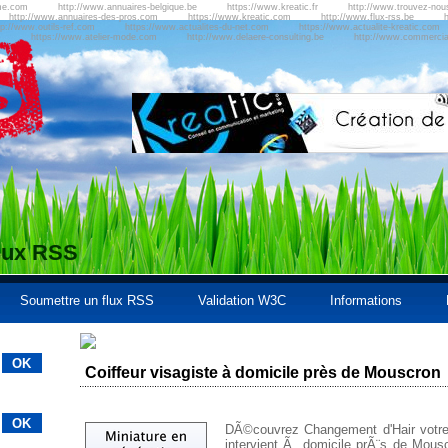
me.com
http://www.annuaires-belgique.be
https://www.kreatic.fr
http://www.trouvez-no
http://www.annuaires-des-pros.com
https://www.kreatic.com
http://www.flux-rss.be
h
tp://www.outils-ref.com
https://www.actualites-du-net.com
https://www.actualite-kreatic.com
m
https://www.atelier-mode.com
http://www.delaere-consulting.be
http://www.commercial
flux RSS
Soumettre un flux RSS
Validation W3C
Informations
Coiffeur visagiste à domicile près de Mouscron
DÃ©couvrez Changement d'Hair votre c
intervient Ã domicile prÃ¨s de Mous