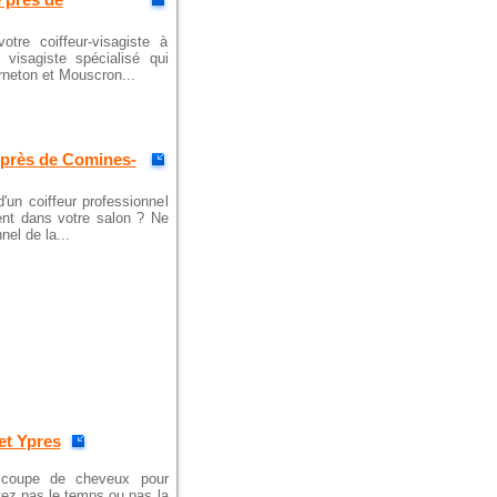
tre coiffeur-visagiste à
visagiste spécialisé qui
rneton et Mouscron...
e près de Comines-
'un coiffeur professionnel
ent dans votre salon ? Ne
el de la...
et Ypres
e coupe de cheveux pour
vez pas le temps ou pas la