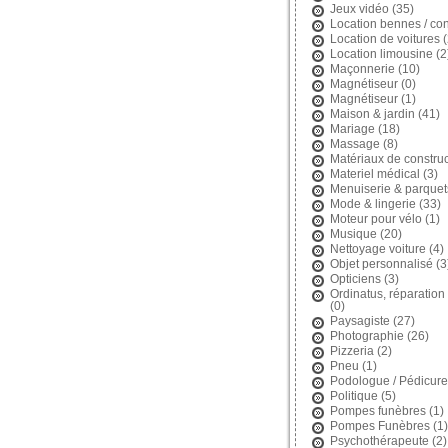
Jeux vidéo
(35)
Location bennes / con
Location de voitures
(
Location limousine
(2
Maçonnerie
(10)
Magnétiseur
(0)
Magnétiseur
(1)
Maison & jardin
(41)
Mariage
(18)
Massage
(8)
Matériaux de construc
Materiel médical
(3)
Menuiserie & parquet
Mode & lingerie
(33)
Moteur pour vélo
(1)
Musique
(20)
Nettoyage voiture
(4)
Objet personnalisé
(3
Opticiens
(3)
Ordinatus, réparation 
(0)
Paysagiste
(27)
Photographie
(26)
Pizzeria
(2)
Pneu
(1)
Podologue / Pédicure
Politique
(5)
Pompes funèbres
(1)
Pompes Funèbres
(1)
Psychothérapeute
(2)