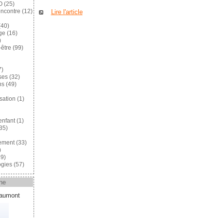
O
(25)
encontre
(12)
Lire l'article
40)
ge
(16)
)
-être
(99)
7)
ses
(32)
ns
(49)
sation
(1)
enfant
(1)
35)
ement
(33)
)
9)
gies
(57)
ne
eaumont