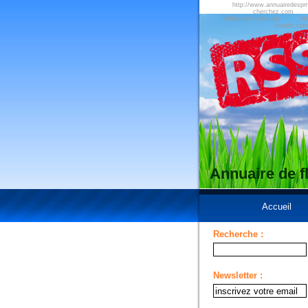
http://www.annuairedesp
cherchez.com
referencement.com
ht
kreatic.co
Annuaire de 
Accueil
Recherche :
Newsletter :