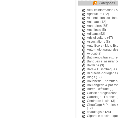
Catégories
Actu et information
(7
Agriculture
(12)
Alimentation, cuisine 
Animaux
(42)
Annuaires
(55)
Architecte
(5)
Artisans
(52)
Arts et culture
(47)
Associations
(8)
Auto Ecole - Moto Ec
Auto-moto, garagiste
Avocat
(2)
Bâtiment & travaux
(2
Banques et assuranc
Bardage
(3)
Bars & Discothèques
Bijouterie-horlogerie
(
Blogs
(19)
Boucherie Charcuteri
Boulangerie & patisse
Bureau d'étude
(0)
Caisse enregistreuse
Carrelage - Faience
(
Centre de loisirs
(3)
Chauffage & Poeles,
(12)
chauffagiste
(24)
Cigarette électroniqu