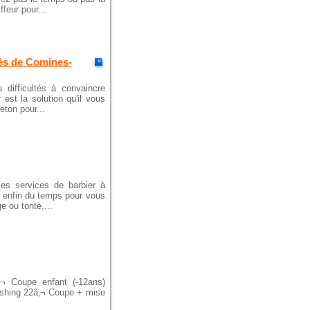
feur pour...
rès de Comines-
 difficultés à convaincre
est la solution qu'il vous
eton pour...
ses services de barbier à
 enfin du temps pour vous
e ou tonte,...
â‚¬ Coupe enfant (-12ans)
ushing 22â‚¬ Coupe + mise