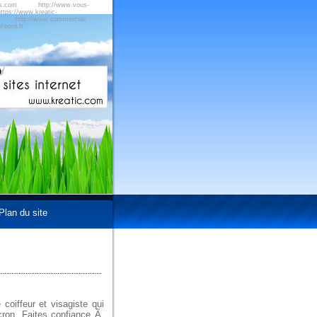
us.com
http://www.vous-
ttps://www.kreatic-
http://www.commercial-
-nord.fr
Plan du site
oiffeur et visagiste qui
cron. Faites confiance Ã