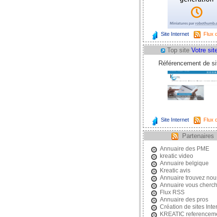
Site Internet
Flux d
Top site
Votre site
Référencement de sit
Site Internet
Flux d
Partenaires
Annuaire des PME
kreatic video
Annuaire belgique
Kreatic avis
Annuaire trouvez nou
Annuaire vous cherc
Flux RSS
Annuaire des pros
Création de sites Inte
KREATIC referencem