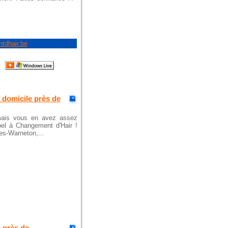
tdhair.be
à domicile près de
 mais vous en avez assez
pel à Changement d'Hair !
nes-Warneton,...
e près de