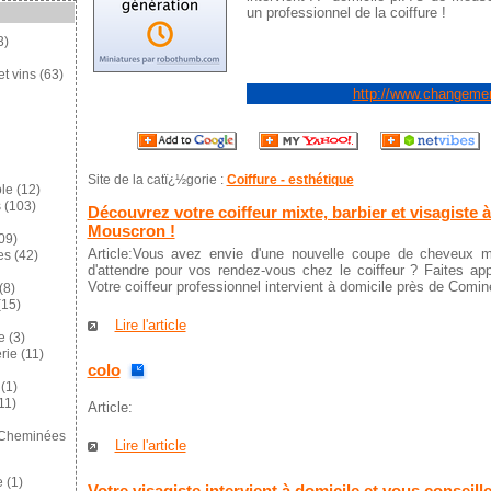
un professionnel de la coiffure !
3)
et vins
(63)
http://www.changemen
Site de la catï¿½gorie :
Coiffure - esthétique
ole
(12)
s
(103)
Découvrez votre coiffeur mixte, barbier et visagiste 
Mouscron !
09)
Article:Vous avez envie d'une nouvelle coupe de cheveux
es
(42)
d'attendre pour vos rendez-vous chez le coiffeur ? Faites ap
Votre coiffeur professionnel intervient à domicile près de Comi
(8)
15)
Lire l'article
e
(3)
rie
(11)
colo
(1)
11)
Article:
 Cheminées
Lire l'article
e
(1)
Votre visagiste intervient à domicile et vous conseill