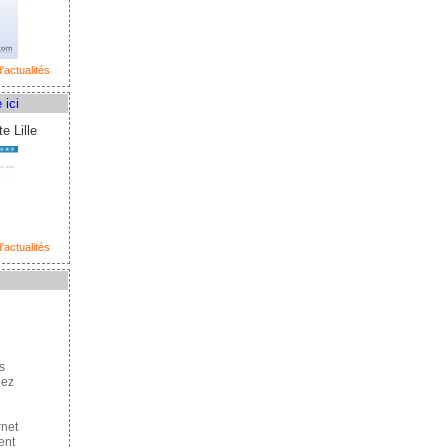
'actualités
 ici
e Lille
'actualités
s
hez
rnet
ent