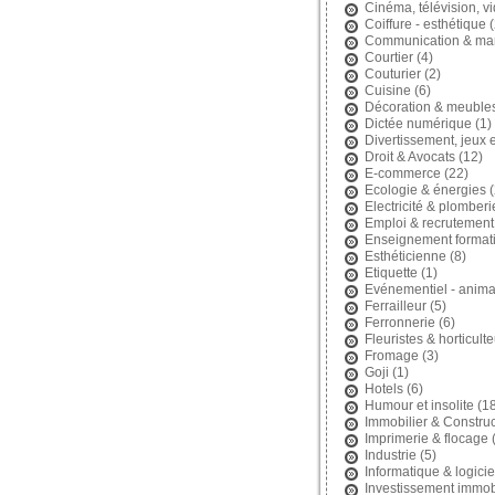
Cinéma, télévision, v
Coiffure - esthétique
(
Communication & mar
Courtier
(4)
Couturier
(2)
Cuisine
(6)
Décoration & meuble
Dictée numérique
(1)
Divertissement, jeux et
Droit & Avocats
(12)
E-commerce
(22)
Ecologie & énergies
(
Electricité & plomberi
Emploi & recrutement
Enseignement format
Esthéticienne
(8)
Etiquette
(1)
Evénementiel - anima
Ferrailleur
(5)
Ferronnerie
(6)
Fleuristes & horticult
Fromage
(3)
Goji
(1)
Hotels
(6)
Humour et insolite
(18
Immobilier & Construc
Imprimerie & flocage
(
Industrie
(5)
Informatique & logicie
Investissement immobi