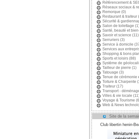
Référencement & SE
Réseaux sociaux & r
Remorque
(0)
Restaurant & traiteur
(
Sécurité & gardienna
Salon de toilettage
(1
Santé, beauté et bien
Savoir et science
(11)
Serruriers
(3)
Service à domicile
(3
Services aux entrepri
Shopping & bons pla
Sports et loisirs
(88)
Système de géolocali
Tailleur de pierre
(1)
Tatouage
(3)
Tenue de cérémonie 
Toiture & Charpente
(
Traiteur
(17)
Transport - déménag
Villes & vie locale
(11
Voyage & Tourisme
(6
Web & News technolo
Site de la semai
Club libertin henin-B