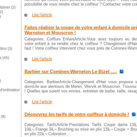
possibilité de vous rendre chez le coiffeur ? Contactez votre coif
tainer
(2)
2)
Lire l'article
)
Faites réaliser la coupe de votre enfant à domicile p
Warneton et Mouscron !
Categories: Coiffure EnfantArticle:Vous avez toujours eu des
votre enfant à se rendre chez le coiffeur ? Changement d'Hair 
faut ! Votre coiffeur intervient chez vous près de Comines-Warn
tion
(3)
s
(45)
Lire l'article
Barbier sur Comines-Warneton Le Bizet .....
)
Categories: BarbierArticle:Changement d'Hair vous propose 
domicile aux alentours de Menin, Wervik et Mouscron. Trouvez
d'ordinateur
! Quelles que soient vos envies, entretien de barbe, taille, rasag
Lire l'article
Découvrez les tarifs de votre coiffeur à domicile !
(8)
Categories: TarifsArticle:Prestations Tarifs Coupe dame 13
10â‚¬ Frange 3â‚¬ Brushing ou mise en plis 13â‚¬ Coupe + Br
en plis 22â‚¬ Coloration...