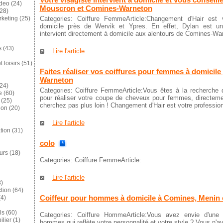
ideo
(24)
Mouscron et Comines-Warneton
28)
Categories: Coiffure FemmeArticle:Changement d'Hair est vo
keting
(25)
domicile près de Wervik et Ypres. En effet, Dylan est un 
intervient directement à domicile aux alentours de Comines-Wa
s
(43)
Lire l'article
 loisirs
(51)
Faites réaliser vos coiffures pour femmes à domicil
Warneton
24)
Categories: Coiffure FemmeArticle:Vous êtes à la recherche d
e
(60)
pour réaliser votre coupe de cheveux pour femmes, directem
(25)
cherchez pas plus loin ! Changement d'Hair est votre professionn
ion
(20)
Lire l'article
tion
(31)
colo
eurs
(18)
Categories: Coiffure FemmeArticle:
Lire l'article
)
tion
(64)
Coiffeur pour hommes à domicile à Comines, Menin 
4)
ls
(60)
Categories: Coiffure HommeArticle:Vous avez envie d'un
lier
(1)
hommes qui reflète votre personnalité et votre style ? Vous n'a