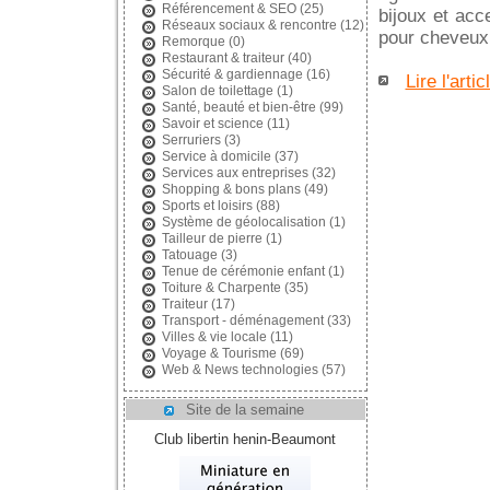
Référencement & SEO
(25)
bijoux et acc
Réseaux sociaux & rencontre
(12)
pour cheveux :
Remorque
(0)
Restaurant & traiteur
(40)
Sécurité & gardiennage
(16)
Lire l'artic
Salon de toilettage
(1)
Santé, beauté et bien-être
(99)
Savoir et science
(11)
Serruriers
(3)
Service à domicile
(37)
Services aux entreprises
(32)
Shopping & bons plans
(49)
Sports et loisirs
(88)
Système de géolocalisation
(1)
Tailleur de pierre
(1)
Tatouage
(3)
Tenue de cérémonie enfant
(1)
Toiture & Charpente
(35)
Traiteur
(17)
Transport - déménagement
(33)
Villes & vie locale
(11)
Voyage & Tourisme
(69)
Web & News technologies
(57)
Site de la semaine
Club libertin henin-Beaumont