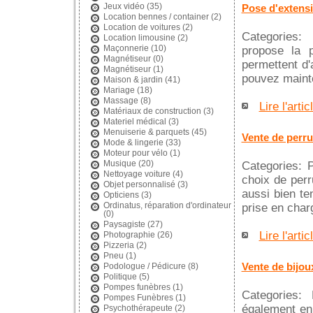
Jeux vidéo
(35)
Pose d'extens
Location bennes / container
(2)
Location de voitures
(2)
Categories:
Location limousine
(2)
Maçonnerie
(10)
propose la 
Magnétiseur
(0)
permettent d'
Magnétiseur
(1)
pouvez mainte
Maison & jardin
(41)
Mariage
(18)
Massage
(8)
Lire l'artic
Matériaux de construction
(3)
Materiel médical
(3)
Menuiserie & parquets
(45)
Vente de perru
Mode & lingerie
(33)
Moteur pour vélo
(1)
Musique
(20)
Categories: 
Nettoyage voiture
(4)
choix de perr
Objet personnalisé
(3)
aussi bien te
Opticiens
(3)
Ordinatus, réparation d'ordinateur
prise en charg
(0)
Paysagiste
(27)
Lire l'artic
Photographie
(26)
Pizzeria
(2)
Pneu
(1)
Vente de bijou
Podologue / Pédicure
(8)
Politique
(5)
Pompes funèbres
(1)
Categories: 
Pompes Funèbres
(1)
également en 
Psychothérapeute
(2)