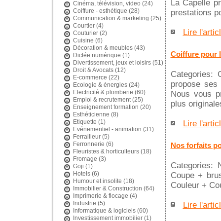
La Capelle pr
Cinéma, télévision, video
(24)
Coiffure - esthétique
(28)
prestations po
Communication & marketing
(25)
Courtier
(4)
Lire l'artic
Couturier
(2)
Cuisine
(6)
Décoration & meubles
(43)
Coiffure pour 
Dictée numérique
(1)
Divertissement, jeux et loisirs
(51)
Droit & Avocats
(12)
Categories: 
E-commerce
(22)
propose ses 
Ecologie & énergies
(24)
Electricité & plomberie
(60)
Nous vous pr
Emploi & recrutement
(25)
plus original
Enseignement formation
(20)
Esthéticienne
(8)
Etiquette
(1)
Lire l'artic
Evénementiel - animation
(31)
Ferrailleur
(5)
Ferronnerie
(6)
Nos forfaits po
Fleuristes & horticulteurs
(18)
Fromage
(3)
Categories: 
Goji
(1)
Hotels
(6)
Coupe + br
Humour et insolite
(18)
Couleur + Cou
Immobilier & Construction
(64)
Imprimerie & flocage
(4)
Industrie
(5)
Lire l'artic
Informatique & logiciels
(60)
Investissement immobilier
(1)