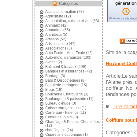
Catégories
Actu et information
(73)
Agriculture
(12)
Alimentation, cuisine et vins
(63)
Animaux
(42)
Annuaires
(55)
Architecte
(5)
Artisans
(52)
Arts et culture
(47)
Associations
(8)
Site de la cat
Auto Ecole - Moto Ecole
(12)
Auto-moto, garagistes
(103)
Avocat
(2)
No Angel Coiff
Bâtiment & travaux
(209)
Banques et assurances
(42)
Article:Le sa
Bardage
(3)
Bars & Discothèques
(8)
l'Aisne près 
Bijouterie-horlogerie
(15)
coiffeur No 
Blogs
(19)
tendances po
Boucherie Charcuterie
(3)
Boulangerie & patisserie
(11)
Bureau d'étude
(0)
Lire l'artic
Caisse enregistreuse
(1)
Carrelage - Faience
(11)
Centre de loisirs
(3)
Coiffure pour
Chauffage & Poeles, Cheminées
(12)
chauffagiste
(24)
Categories: C
Cigarette électronique
(1)