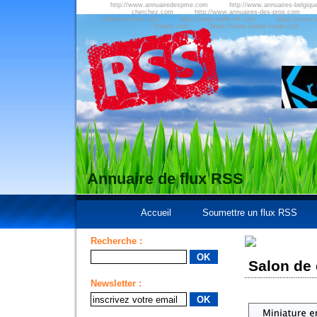
http://www.annuairedespme.com
http://www.annuaires-belgiqu
cherchez.com
http://www.annuaires-des-pros.com
referencement.com
http://www.outils-ref.com
https://www.a
kreatic.com
https://www.atelier-mode.com
Annuaire de flux RSS
Accueil
Soumettre un flux RSS
Recherche :
Salon de 
Newsletter :