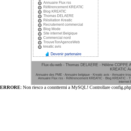
Annuaire Flux rss
Référencement KREATIC
Blog KREATIC
Thomas DELAERE
Résiliation Kreatic
Recrutement commercial
Blog Mode
Site internet Belgique
Commercial nord
TrouveTonAgenceWeb
kreatic avis
Devenir partenaire
Flux-du-web - Thomas DELAERE - Hélène COPPE
A
KREATIC
A
Annuaire des PME
-
Annuaire belgique
-
Kreatic avis
-
Annuaire tro
Annuaire Flux rss
-
Référencement KREATIC
-
Blog KREATIC
-
T
internet
ERRORE
: Non riesco a connttermi a MySQL! Controllare config.php