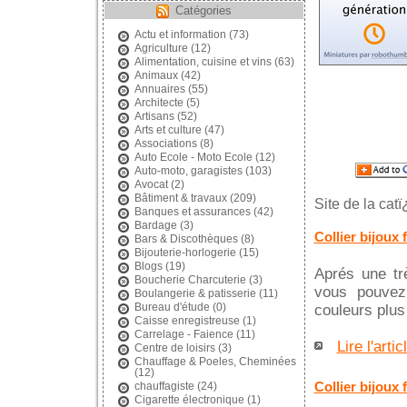
Catégories
Actu et information
(73)
Agriculture
(12)
Alimentation, cuisine et vins
(63)
Animaux
(42)
Annuaires
(55)
Architecte
(5)
Artisans
(52)
Arts et culture
(47)
Associations
(8)
Auto Ecole - Moto Ecole
(12)
Auto-moto, garagistes
(103)
Avocat
(2)
Bâtiment & travaux
(209)
Site de la cat
Banques et assurances
(42)
Bardage
(3)
Collier bijoux 
Bars & Discothèques
(8)
Bijouterie-horlogerie
(15)
Blogs
(19)
Aprés une trè
Boucherie Charcuterie
(3)
vous pouvez 
Boulangerie & patisserie
(11)
Bureau d'étude
(0)
couleurs plu
Caisse enregistreuse
(1)
Carrelage - Faience
(11)
Lire l'artic
Centre de loisirs
(3)
Chauffage & Poeles, Cheminées
(12)
Collier bijoux 
chauffagiste
(24)
Cigarette électronique
(1)