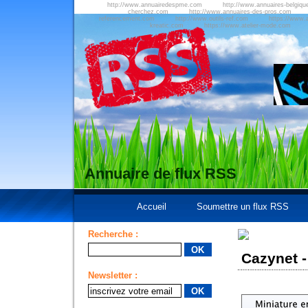
http://www.annuairedespme.com
http://www.annuaires-belgiqu
cherchez.com
http://www.annuaires-des-pros.com
referencement.com
http://www.outils-ref.com
https://www.a
kreatic.com
https://www.atelier-mode.com
Annuaire de flux RSS
Accueil
Soumettre un flux RSS
Recherche :
Cazynet -
Newsletter :