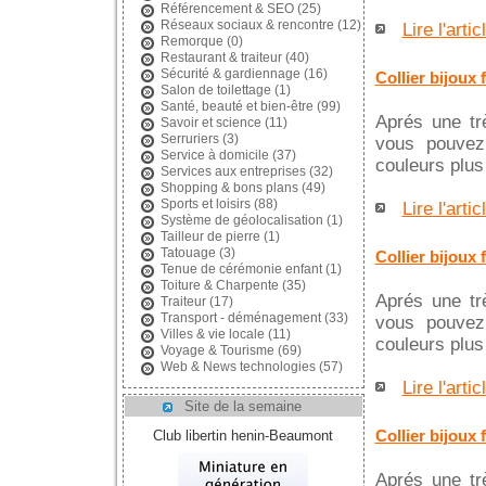
Référencement & SEO
(25)
Réseaux sociaux & rencontre
(12)
Lire l'artic
Remorque
(0)
Restaurant & traiteur
(40)
Sécurité & gardiennage
(16)
Collier bijoux 
Salon de toilettage
(1)
Santé, beauté et bien-être
(99)
Aprés une trè
Savoir et science
(11)
Serruriers
(3)
vous pouvez 
Service à domicile
(37)
couleurs plu
Services aux entreprises
(32)
Shopping & bons plans
(49)
Sports et loisirs
(88)
Lire l'artic
Système de géolocalisation
(1)
Tailleur de pierre
(1)
Tatouage
(3)
Collier bijoux 
Tenue de cérémonie enfant
(1)
Toiture & Charpente
(35)
Aprés une trè
Traiteur
(17)
Transport - déménagement
(33)
vous pouvez 
Villes & vie locale
(11)
couleurs plu
Voyage & Tourisme
(69)
Web & News technologies
(57)
Lire l'artic
Site de la semaine
Collier bijoux 
Club libertin henin-Beaumont
Aprés une trè