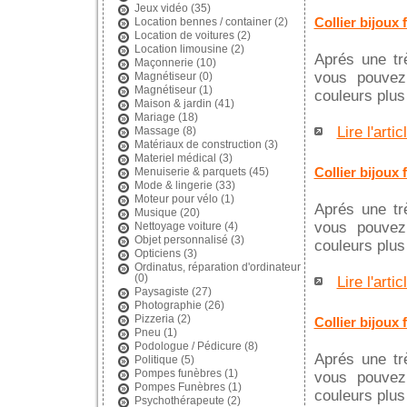
Jeux vidéo
(35)
Collier bijoux 
Location bennes / container
(2)
Location de voitures
(2)
Location limousine
(2)
Aprés une trè
Maçonnerie
(10)
vous pouvez 
Magnétiseur
(0)
Magnétiseur
(1)
couleurs plu
Maison & jardin
(41)
Mariage
(18)
Lire l'artic
Massage
(8)
Matériaux de construction
(3)
Materiel médical
(3)
Collier bijoux 
Menuiserie & parquets
(45)
Mode & lingerie
(33)
Moteur pour vélo
(1)
Aprés une trè
Musique
(20)
vous pouvez 
Nettoyage voiture
(4)
Objet personnalisé
(3)
couleurs plu
Opticiens
(3)
Ordinatus, réparation d'ordinateur
(0)
Lire l'artic
Paysagiste
(27)
Photographie
(26)
Pizzeria
(2)
Collier bijoux 
Pneu
(1)
Podologue / Pédicure
(8)
Aprés une trè
Politique
(5)
Pompes funèbres
(1)
vous pouvez 
Pompes Funèbres
(1)
couleurs plu
Psychothérapeute
(2)