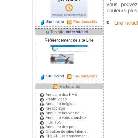
vous pouvez 
couleurs plu
Site Internet
Flux d'actualités
Lire l'artic
Top site
Votre site ici
Référencement de site Lille
Site Internet
Flux d'actualités
Partenaires
Annuaire des PME
kreatic video
Annuaire belgique
Kreatic avis
Annuaire trouvez nous
Annuaire vous cherchez
Flux RSS
Annuaire des pros
Création de sites Internet
KREATIC referencement