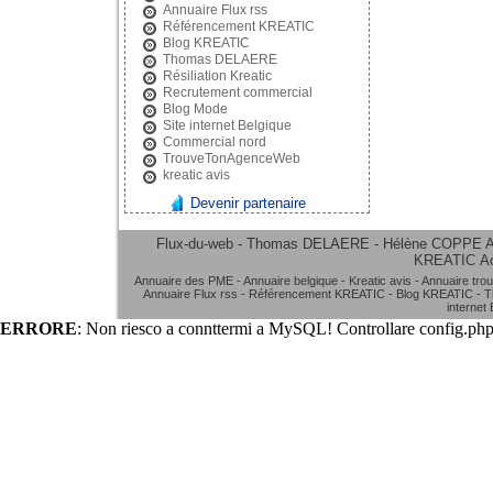
Annuaire Flux rss
Référencement KREATIC
Blog KREATIC
Thomas DELAERE
Résiliation Kreatic
Recrutement commercial
Blog Mode
Site internet Belgique
Commercial nord
TrouveTonAgenceWeb
kreatic avis
Devenir partenaire
Flux-du-web - Thomas DELAERE - Hélène COPPE
A
KREATIC
A
Annuaire des PME
-
Annuaire belgique
-
Kreatic avis
-
Annuaire tro
Annuaire Flux rss
-
Référencement KREATIC
-
Blog KREATIC
-
T
internet
ERRORE
: Non riesco a connttermi a MySQL! Controllare config.php