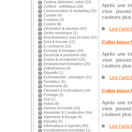
Cinéma, télévision, video
(24)
Aprés une trè
Coiffure - esthétique
(28)
vous pouvez 
Communication & marketing
(25)
Courtier
(4)
couleurs plu
Couturier
(2)
Cuisine
(6)
Lire l'artic
Décoration & meubles
(43)
Dictée numérique
(1)
Divertissement, jeux et loisirs
(51)
Collier bijoux 
Droit & Avocats
(12)
E-commerce
(22)
Ecologie & énergies
(24)
Aprés une trè
Electricité & plomberie
(60)
vous pouvez 
Emploi & recrutement
(25)
Enseignement formation
(20)
couleurs plu
Esthéticienne
(8)
Etiquette
(1)
Lire l'artic
Evénementiel - animation
(31)
Ferrailleur
(5)
Ferronnerie
(6)
Collier bijoux 
Fleuristes & horticulteurs
(18)
Fromage
(3)
Goji
(1)
Aprés une trè
Hotels
(6)
vous pouvez 
Humour et insolite
(18)
Immobilier & Construction
(64)
couleurs plu
Imprimerie & flocage
(4)
Industrie
(5)
Lire l'artic
Informatique & logiciels
(60)
Investissement immobilier
(1)