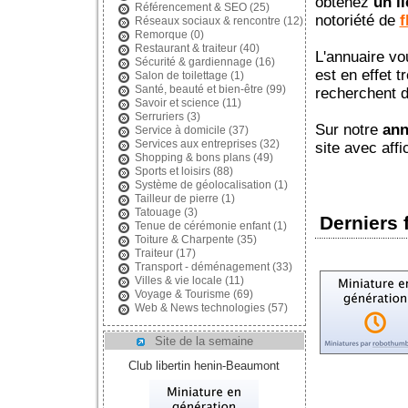
obtenez
un li
Référencement & SEO
(25)
notoriété de
f
Réseaux sociaux & rencontre
(12)
Remorque
(0)
Restaurant & traiteur
(40)
L'annuaire v
Sécurité & gardiennage
(16)
est en effet 
Salon de toilettage
(1)
Santé, beauté et bien-être
(99)
recherchent d
Savoir et science
(11)
Serruriers
(3)
Sur notre
ann
Service à domicile
(37)
Services aux entreprises
(32)
site avec aff
Shopping & bons plans
(49)
Sports et loisirs
(88)
Système de géolocalisation
(1)
Tailleur de pierre
(1)
Tatouage
(3)
Derniers 
Tenue de cérémonie enfant
(1)
Toiture & Charpente
(35)
Traiteur
(17)
Transport - déménagement
(33)
Villes & vie locale
(11)
Voyage & Tourisme
(69)
Web & News technologies
(57)
Site de la semaine
Club libertin henin-Beaumont