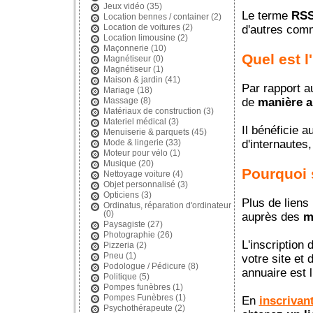
Jeux vidéo
(35)
Le terme
RS
Location bennes / container
(2)
Location de voitures
(2)
d'autres co
Location limousine
(2)
Maçonnerie
(10)
Quel est l
Magnétiseur
(0)
Magnétiseur
(1)
Maison & jardin
(41)
Par rapport 
Mariage
(18)
de
manière 
Massage
(8)
Matériaux de construction
(3)
Materiel médical
(3)
Il bénéficie 
Menuiserie & parquets
(45)
d'internautes
Mode & lingerie
(33)
Moteur pour vélo
(1)
Musique
(20)
Pourquoi 
Nettoyage voiture
(4)
Objet personnalisé
(3)
Opticiens
(3)
Plus de liens 
Ordinatus, réparation d'ordinateur
(0)
auprès des
m
Paysagiste
(27)
Photographie
(26)
L'inscription
Pizzeria
(2)
Pneu
(1)
votre site et 
Podologue / Pédicure
(8)
annuaire est 
Politique
(5)
Pompes funèbres
(1)
Pompes Funèbres
(1)
En
inscrivan
Psychothérapeute
(2)