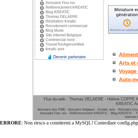
Annuaire Flux rss
Référencement KREATIC
Blog KREATIC
Thomas DELAERE
Résiliation Kreatic
Recrutement commercial
Blog Mode
Site internet Belgique
Commercial nord
TrouveTonAgenceWeb
kreatic avis
Aliment
Devenir partenaire
Arts et 
Voyage 
Auto-mo
Flux-du-web - Thomas DELAERE - Hélène COPPE
A
KREATIC
A
Annuaire des PME
-
Annuaire belgique
-
Kreatic avis
-
Annuaire tro
Annuaire Flux rss
-
Référencement KREATIC
-
Blog KREATIC
-
T
internet
ERRORE
: Non riesco a connttermi a MySQL! Controllare config.php