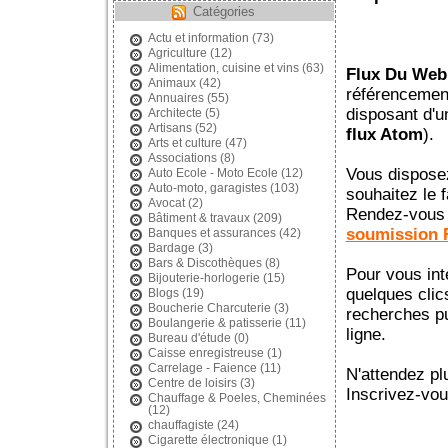
Catégories
Actu et information
(73)
Agriculture
(12)
Alimentation, cuisine et vins
(63)
Flux Du Web
Animaux
(42)
référencement 
Annuaires
(55)
disposant d'un
Architecte
(5)
Artisans
(52)
flux Atom
).
Arts et culture
(47)
Associations
(8)
Vous dispose
Auto Ecole - Moto Ecole
(12)
Auto-moto, garagistes
(103)
souhaitez le f
Avocat
(2)
Rendez-vous 
Bâtiment & travaux
(209)
soumission
Banques et assurances
(42)
Bardage
(3)
Bars & Discothèques
(8)
Pour vous in
Bijouterie-horlogerie
(15)
quelques cli
Blogs
(19)
Boucherie Charcuterie
(3)
recherches p
Boulangerie & patisserie
(11)
ligne.
Bureau d'étude
(0)
Caisse enregistreuse
(1)
Carrelage - Faience
(11)
N'attendez pl
Centre de loisirs
(3)
Inscrivez-vo
Chauffage & Poeles, Cheminées
(12)
chauffagiste
(24)
Cigarette électronique
(1)