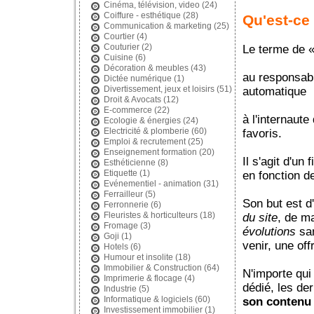
Cinéma, télévision, video
(24)
Coiffure - esthétique
(28)
Qu'est-ce
Communication & marketing
(25)
Courtier
(4)
Couturier
(2)
Le terme de 
Cuisine
(6)
Décoration & meubles
(43)
au responsabl
Dictée numérique
(1)
Divertissement, jeux et loisirs
(51)
automatique
Droit & Avocats
(12)
E-commerce
(22)
à l'internaute
Ecologie & énergies
(24)
Electricité & plomberie
(60)
favoris.
Emploi & recrutement
(25)
Enseignement formation
(20)
Il s'agit d'un
Esthéticienne
(8)
Etiquette
(1)
en fonction 
Evénementiel - animation
(31)
Ferrailleur
(5)
Son but est d
Ferronnerie
(6)
Fleuristes & horticulteurs
(18)
du site
, de ma
Fromage
(3)
évolutions
san
Goji
(1)
venir, une off
Hotels
(6)
Humour et insolite
(18)
Immobilier & Construction
(64)
N'importe qui
Imprimerie & flocage
(4)
dédié, les de
Industrie
(5)
Informatique & logiciels
(60)
son contenu
Investissement immobilier
(1)