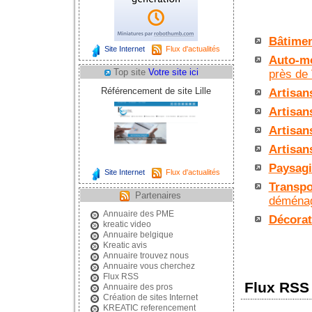
Bâtimen
Site Internet
Flux d'actualités
Auto-mo
Top site
Votre site ici
près de 
Référencement de site Lille
Artisan
Artisan
Artisan
Artisan
Paysagi
Site Internet
Flux d'actualités
Transpo
Partenaires
déménag
Annuaire des PME
Décorat
kreatic video
Annuaire belgique
Kreatic avis
Annuaire trouvez nous
Annuaire vous cherchez
Flux RSS
Flux RSS
Annuaire des pros
Création de sites Internet
KREATIC referencement