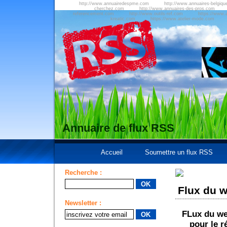
http://www.annuairedespme.com
http://www.annuaires-belgiqu
cherchez.com
http://www.annuaires-des-pros.com
referencement.com
http://www.outils-ref.com
https://www.a
kreatic.com
https://www.atelier-mode.com
Annuaire de flux RSS
Accueil
Soumettre un flux RSS
Recherche :
Flux du w
Newsletter :
FLux du we
pour le r